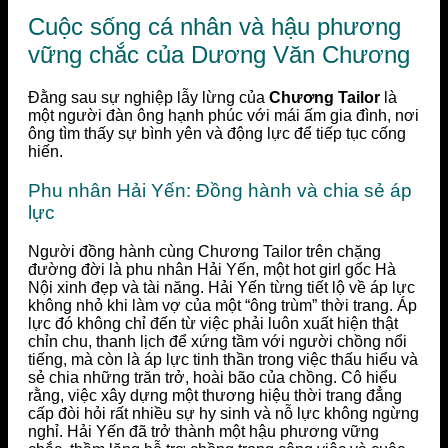
Cuộc sống cá nhân và hậu phương
vững chắc của Dương Văn Chương
Đằng sau sự nghiệp lẫy lừng của
Chương Tailor
là
một người đàn ông hạnh phúc với mái ấm gia đình, nơi
ông tìm thấy sự bình yên và động lực để tiếp tục cống
hiến.
Phu nhân Hải Yến: Đồng hành và chia sẻ áp
lực
Người đồng hành cùng Chương Tailor trên chặng
đường đời là phu nhân Hải Yến, một hot girl gốc Hà
Nội xinh đẹp và tài năng. Hải Yến từng tiết lộ về áp lực
không nhỏ khi làm vợ của một “ông trùm” thời trang. Áp
lực đó không chỉ đến từ việc phải luôn xuất hiện thật
chỉn chu, thanh lịch để xứng tầm với người chồng nổi
tiếng, mà còn là áp lực tinh thần trong việc thấu hiểu và
sẻ chia những trăn trở, hoài bão của chồng. Cô hiểu
rằng, việc xây dựng một thương hiệu thời trang đẳng
cấp đòi hỏi rất nhiều sự hy sinh và nỗ lực không ngừng
nghỉ. Hải Yến đã trở thành một hậu phương vững