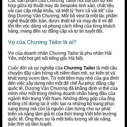
Các sản phẩm của Chương Tailor nổi bật bởi sự kết
hợp giữa kỹ thuật may đo bespoke tinh xảo, chất liệu
vải cao cấp nhập khẩu, và triết lý “hơn cả vải tốt” của
ông Dương Văn Chương. Mỗi bộ vest là một tác phẩm
nghệ thuật độc bản, được thiết kế và may đo tỉ mỉ để
tôn lên vóc dáng và phong cách riêng của từng khách
hàng, mang đến sự đẳng cấp và tự tin tuyệt đối.
Vợ của Chương Tailor là ai?
Vợ của doanh nhân Chương Tailor là phu nhân Hải
Yến, một hot girl nổi tiếng gốc Hà Nội.
Cuộc đời và sự nghiệp của
Chương Tailor
là một câu
chuyện đầy cảm hứng về niềm đam mê, sự kiên trì và
khát vọng vươn tầm. Từ một tiệm may nhỏ của gia đình
đến việc xây dựng nên một đế chế Âu phục đẳng cấp
quốc tế, Dương Văn Chương đã khẳng định vị thế của
mình như một trong những doanh nhân hàng đầu của
ngành thời trang Việt Nam. Những đóng góp của ông
không chỉ dừng lại ở việc tạo ra những bộ trang phục
sang trọng mà còn là nguồn cảm hứng cho sự phát
triển và nâng tầm giá trị của thời trang Việt trên trường
quốc tế. Ông thực sự là một biểu tượng về tài năng,
bản lĩnh và tâm huyết.