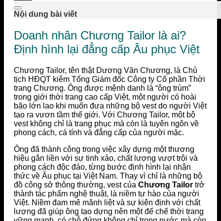
Nội dung bài viết
Doanh nhân Chương Tailor là ai?
Định hình lại đẳng cấp Âu phục Việt
Chương Tailor, tên thật Dương Văn Chương, là Chủ
tịch HĐQT kiêm Tổng Giám đốc Công ty Cổ phần Thời
trang Chương. Ông được mệnh danh là “ông trùm”
trong giới thời trang cao cấp Việt, một người có hoài
bão lớn lao khi muốn đưa những bộ vest do người Việt
tạo ra vươn tầm thế giới. Với Chương Tailor, một bộ
vest không chỉ là trang phục mà còn là tuyên ngôn về
phong cách, cá tính và đẳng cấp của người mặc.
Ông đã thành công trong việc xây dựng một thương
hiệu gắn liền với sự tinh xảo, chất lượng vượt trội và
phong cách độc đáo, từng bước định hình lại nhận
thức về Âu phục tại Việt Nam. Thay vì chỉ là những bộ
đồ công sở thông thường, vest của
Chương Tailor
trở
thành tác phẩm nghệ thuật, là niềm tự hào của người
Việt. Niềm đam mê mãnh liệt và sự kiên định với chất
lượng đã giúp ông tạo dựng nên một đế chế thời trang
vững mạnh, có chỗ đứng không chỉ trong nước mà còn