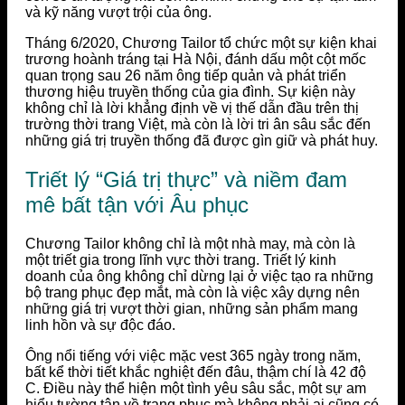
và kỹ năng vượt trội của ông.
Tháng 6/2020, Chương Tailor tổ chức một sự kiện khai
trương hoành tráng tại Hà Nội, đánh dấu một cột mốc
quan trọng sau 26 năm ông tiếp quản và phát triển
thương hiệu truyền thống của gia đình. Sự kiện này
không chỉ là lời khẳng định về vị thế dẫn đầu trên thị
trường thời trang Việt, mà còn là lời tri ân sâu sắc đến
những giá trị truyền thống đã được gìn giữ và phát huy.
Triết lý “Giá trị thực” và niềm đam
mê bất tận với Âu phục
Chương Tailor không chỉ là một nhà may, mà còn là
một triết gia trong lĩnh vực thời trang. Triết lý kinh
doanh của ông không chỉ dừng lại ở việc tạo ra những
bộ trang phục đẹp mắt, mà còn là việc xây dựng nên
những giá trị vượt thời gian, những sản phẩm mang
linh hồn và sự độc đáo.
Ông nổi tiếng với việc mặc vest 365 ngày trong năm,
bất kể thời tiết khắc nghiệt đến đâu, thậm chí là 42 độ
C. Điều này thể hiện một tình yêu sâu sắc, một sự am
hiểu tường tận về trang phục mà không phải ai cũng có