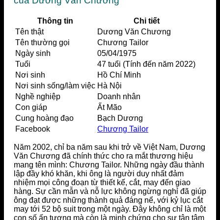
của Dương Văn Chương
Thông tin
Chi tiết
Tên thật
Dương Văn Chương
Tên thường gọi
Chương Tailor
Ngày sinh
05/04/1975
Tuổi
47 tuổi (Tính đến năm 2022)
Nơi sinh
Hồ Chí Minh
Nơi sinh sống/làm việc
Hà Nội
Nghề nghiệp
Doanh nhân
Con giáp
Ất Mão
Cung hoàng đạo
Bạch Dương
Facebook
Chương Tailor
Năm 2002, chỉ ba năm sau khi trở về Việt Nam, Dương
Văn Chương đã chính thức cho ra mắt thương hiệu
mang tên mình: Chương Tailor. Những ngày đầu thành
lập đầy khó khăn, khi ông là người duy nhất đảm
nhiệm mọi công đoạn từ thiết kế, cắt, may đến giao
hàng. Sự cần mẫn và nỗ lực không ngừng nghỉ đã giúp
ông đạt được những thành quả đáng nể, với kỷ lục cắt
may tới 52 bộ suit trong một ngày. Đây không chỉ là một
con số ấn tượng mà còn là minh chứng cho sự tận tâm