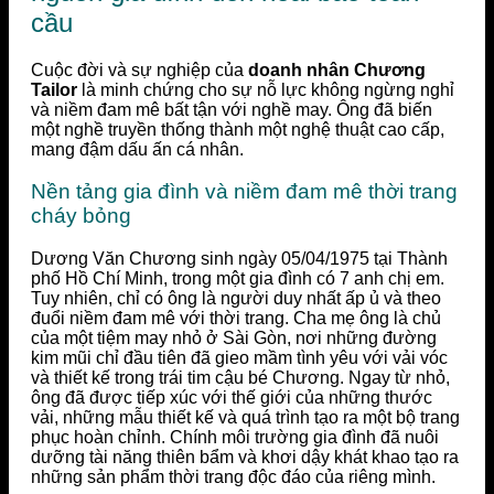
cầu
Cuộc đời và sự nghiệp của
doanh nhân Chương
Tailor
là minh chứng cho sự nỗ lực không ngừng nghỉ
và niềm đam mê bất tận với nghề may. Ông đã biến
một nghề truyền thống thành một nghệ thuật cao cấp,
mang đậm dấu ấn cá nhân.
Nền tảng gia đình và niềm đam mê thời trang
cháy bỏng
Dương Văn Chương sinh ngày 05/04/1975 tại Thành
phố Hồ Chí Minh, trong một gia đình có 7 anh chị em.
Tuy nhiên, chỉ có ông là người duy nhất ấp ủ và theo
đuổi niềm đam mê với thời trang. Cha mẹ ông là chủ
của một tiệm may nhỏ ở Sài Gòn, nơi những đường
kim mũi chỉ đầu tiên đã gieo mầm tình yêu với vải vóc
và thiết kế trong trái tim cậu bé Chương. Ngay từ nhỏ,
ông đã được tiếp xúc với thế giới của những thước
vải, những mẫu thiết kế và quá trình tạo ra một bộ trang
phục hoàn chỉnh. Chính môi trường gia đình đã nuôi
dưỡng tài năng thiên bẩm và khơi dậy khát khao tạo ra
những sản phẩm thời trang độc đáo của riêng mình.