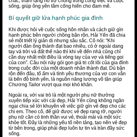
chắc, thầm lặng hỗ trợ chồng trong công việc và cuộc
sống, giúp ông yên tâm cống hiến cho đam mê.
Bí quyết giữ lửa hạnh phúc gia đình
Khi được hỏi về cuộc sống hôn nhân và cách giữ gìn
hạnh phúc bên người chồng bận rộn, Hải Yến đã chia
sẻ một triết lý giản dị nhưng sâu sắc. Cô nói: “Khi
người đàn ông thành đạt bao nhiêu, có ở ngoài dang
tay vá trời vá đất thế nào thì khi về đến nhà cũng chỉ
cần duy nhất một điều là vòng tay của vợ và tiếng gọi
của con”. Câu nói này gói gọn giá trị cốt lõi của gia đình
trong cuộc đời của một doanh nhân thành đạt. Dù bận
rộn đến đâu, tổ ấm và tình yêu thương của vợ con vẫn
là bến đỗ bình yên, là nguồn năng lượng vô tận giúp
Chương Tailor vượt qua mọi khó khăn.
Ngoài ra, với vai trò là một người phụ nữ thường
xuyên tiếp xúc với cái đẹp, Hải Yến cũng không ngần
ngại chia sẻ lời khuyên về việc giữ gìn vẻ đẹp cho các
chị em. Theo cô, để giữ được vẻ đẹp rạng rỡ, người
phụ nữ cần có tinh thần vui vẻ, thoải mái và một sức
khỏe tốt. Đây là những yếu tố nền tảng, tạo nên vẻ đẹp
từ bên trong, giúp phái đẹp luôn tự tin và tràn đầy sức
sống.