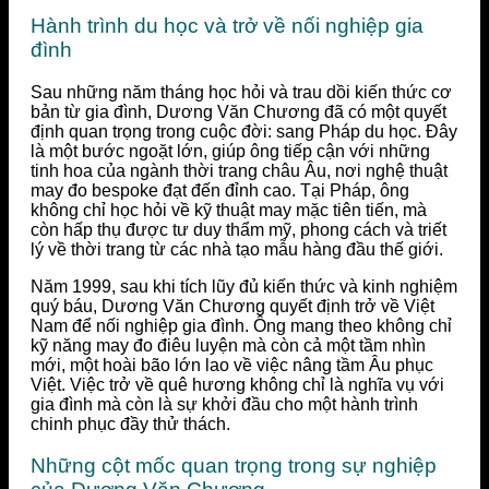
Hành trình du học và trở về nối nghiệp gia
đình
Sau những năm tháng học hỏi và trau dồi kiến thức cơ
bản từ gia đình, Dương Văn Chương đã có một quyết
định quan trọng trong cuộc đời: sang Pháp du học. Đây
là một bước ngoặt lớn, giúp ông tiếp cận với những
tinh hoa của ngành thời trang châu Âu, nơi nghệ thuật
may đo bespoke đạt đến đỉnh cao. Tại Pháp, ông
không chỉ học hỏi về kỹ thuật may mặc tiên tiến, mà
còn hấp thụ được tư duy thẩm mỹ, phong cách và triết
lý về thời trang từ các nhà tạo mẫu hàng đầu thế giới.
Năm 1999, sau khi tích lũy đủ kiến thức và kinh nghiệm
quý báu, Dương Văn Chương quyết định trở về Việt
Nam để nối nghiệp gia đình. Ông mang theo không chỉ
kỹ năng may đo điêu luyện mà còn cả một tầm nhìn
mới, một hoài bão lớn lao về việc nâng tầm Âu phục
Việt. Việc trở về quê hương không chỉ là nghĩa vụ với
gia đình mà còn là sự khởi đầu cho một hành trình
chinh phục đầy thử thách.
Những cột mốc quan trọng trong sự nghiệp