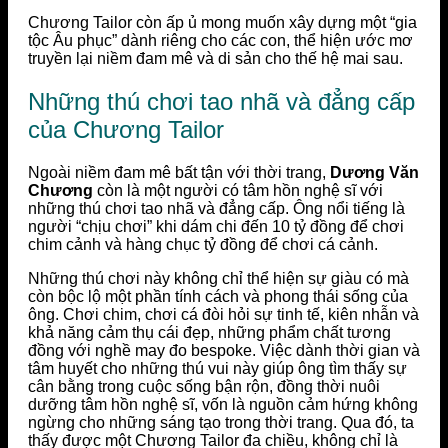
Chương Tailor còn ấp ủ mong muốn xây dựng một “gia
tộc Âu phục” dành riêng cho các con, thể hiện ước mơ
truyền lại niềm đam mê và di sản cho thế hệ mai sau.
Những thú chơi tao nhã và đẳng cấp
của Chương Tailor
Ngoài niềm đam mê bất tận với thời trang,
Dương Văn
Chương
còn là một người có tâm hồn nghệ sĩ với
những thú chơi tao nhã và đẳng cấp. Ông nổi tiếng là
người “chịu chơi” khi dám chi đến 10 tỷ đồng để chơi
chim cảnh và hàng chục tỷ đồng để chơi cá cảnh.
Những thú chơi này không chỉ thể hiện sự giàu có mà
còn bộc lộ một phần tính cách và phong thái sống của
ông. Chơi chim, chơi cá đòi hỏi sự tinh tế, kiên nhẫn và
khả năng cảm thụ cái đẹp, những phẩm chất tương
đồng với nghề may đo bespoke. Việc dành thời gian và
tâm huyết cho những thú vui này giúp ông tìm thấy sự
cân bằng trong cuộc sống bận rộn, đồng thời nuôi
dưỡng tâm hồn nghệ sĩ, vốn là nguồn cảm hứng không
ngừng cho những sáng tạo trong thời trang. Qua đó, ta
thấy được một Chương Tailor đa chiều, không chỉ là