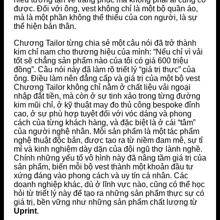
được. Đối với ông, vest không chỉ là một bộ quần áo,
mà là một phần không thể thiếu của con người, là sự
thể hiện bản thân.
Chương Tailor từng chia sẻ một câu nói đã trở thành
kim chỉ nam cho thương hiệu của mình: “Nếu chỉ vì vải
tốt sẽ chẳng sản phẩm nào của tôi có giá 600 triệu
đồng”. Câu nói này đã làm rõ triết lý “giá trị thực” của
ông. Điều làm nên đẳng cấp và giá trị của một bộ vest
Chương Tailor không chỉ nằm ở chất liệu vải ngoại
nhập đắt tiền, mà còn ở sự tinh xảo trong từng đường
kim mũi chỉ, ở kỹ thuật may đo thủ công bespoke đỉnh
cao, ở sự phù hợp tuyệt đối với vóc dáng và phong
cách của từng khách hàng, và đặc biệt là ở cái “tâm”
của người nghệ nhân. Mỗi sản phẩm là một tác phẩm
nghệ thuật độc bản, được tạo ra từ niềm đam mê, sự tỉ
mỉ và kinh nghiệm dày dặn của đội ngũ thợ lành nghề.
Chính những yếu tố vô hình này đã nâng tầm giá trị của
sản phẩm, biến mỗi bộ vest thành một khoản đầu tư
xứng đáng vào phong cách và uy tín cá nhân. Các
doanh nghiệp khác, dù ở lĩnh vực nào, cũng có thể học
hỏi từ triết lý này để tạo ra những sản phẩm thực sự có
giá trị, bền vững như những sản phẩm chất lượng từ
Uprint
.