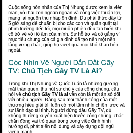
Cuộc sống hôn nhân của Thị Nhung được xem là viên
mãn, với hai con ngoan ngoãn và công việc thuận lợi,
mang lại nguồn thu nhập ổn định. Dù phải thức dậy từ
5 giờ sáng để chuẩn bị cho các con và quần quật tại
phim trường đến tối, mọi muộn phiền đều tan biến khi
cô trở về với tổ ấm của mình. Sự hỗ trợ và cố gắng vì
mục tiêu chung của cả gia đình đã tạo nên một nền
tảng vững chắc, giúp họ vượt qua mọi khó khăn bên
ngoài.
Góc Nhìn Về Người Dẫn Dắt Gãy
TV:
Chủ Tịch Gãy TV Là Ai
?
Trong khi Thị Nhung và Quốc Tuấn là những gương
mặt thân quen, thu hút sự chú ý của công chúng, câu
hỏi về
chủ tịch Gãy TV là ai
vẫn còn là một ẩn số đối
với nhiều người. Đằng sau mỗi thành công của một
thương hiệu giải trí, luôn có một tầm nhìn chiến lược và
sự lãnh đạo tài tình. Người đứng đầu Gãy TV, dù
không thường xuyên xuất hiện trước công chúng, chắc
chắn đóng vai trò quan trọng trong việc định hình
hướng đi, phát triển nội dung và xây dựng đội ngũ
vững mạnh.