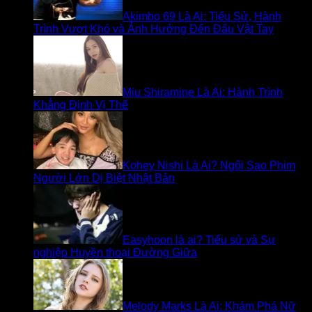
Akimbo 69 Là Ai: Tiểu Sử, Hành
Trình Vượt Khó và Ảnh Hưởng Đến Đấu Vật Tay
Miu Shiramine Là Ai: Hành Trình
Khẳng Định Vị Thế
Kohey Nishi Là Ai? Ngôi Sao Phim
Người Lớn Dị Biệt Nhật Bản
Easyhoon là ai? Tiểu sử và Sự
nghiệp Huyền thoại Đường Giữa
Melody Marks Là Ai: Khám Phá Nữ