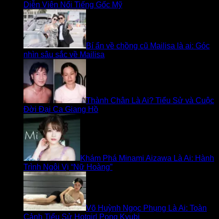
Diễn Viên Nổi Tiếng Gốc Mỹ
Bí ẩn về chồng cũ Mailisa là ai: Góc
nhìn sâu sắc về Mailisa
Thành Chân Là Ai? Tiểu Sử và Cuộc
Đời Đại Ca Giang Hồ
Khám Phá Minami Aizawa Là Ai: Hành
Trình Ngôi Vị “Nữ Hoàng”
Võ Huỳnh Ngọc Phụng Là Ai: Toàn
Cảnh Tiểu Sử Hotgirl Pong Kyubi