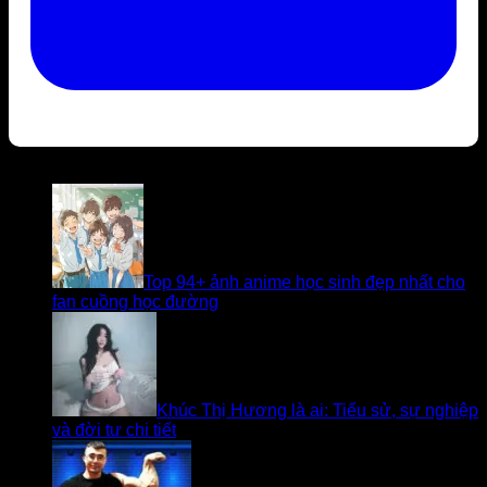
Bài viết liên quan
Top 94+ ảnh anime học sinh đẹp nhất cho
fan cuồng học đường
Khúc Thị Hương là ai: Tiểu sử, sự nghiệp
và đời tư chi tiết