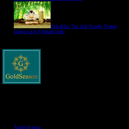
Giải Đáp: Tác Giả Truyện Thánh
Gióng Là Ai? Nguồn Gốc
Về goldseasonnguyentuan.com
Goldseasonnguyentuan.com
– Thông tin cập nhật về bất
động sản cho tất cả các bạn. Chia sẻ tất cả những gì liên
quan tới lĩnh vực này như xây dựng, pháp lý nhà đất, phong
thủy và các tin tức nổi bật khác.
Danh mục
Tranh tô màu