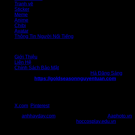
Tranh vẽ
Sticker
Meme
Anime
Chibi
Avatar
Thông Tin Người Nổi Tiếng
Liên hệ
Giới Thiệu
Liên Hệ
Chính Sách Bảo Mật
Chịu trách nhiệm nội dung: Tác giả
Hà Đăng Sáng
Website:
https://goldseasonnguyentuan.com
Địa chỉ 1: 47 Nguyễn Tuân, Thanh Xuân, Hà Nội
Địa chỉ 2: 217 Cầu Giấy, quận Cầu Giấy, Hà Nội
SĐT: 036 986 057
Gmail:goldseasonnguyentuancom@gmail.com
X.com
,
Pinterest
Đối Tác:
anhhayday.com
khám phá kho ảnh đẹp,
Aaphoto.vn
cộng đồng sưu tầm hình ảnh chất,
hoccosplay.edu.vn
học
kiến thức cosplay