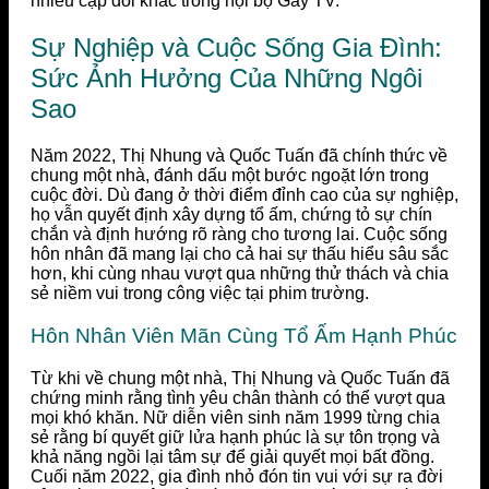
nhiều cặp đôi khác trong nội bộ Gãy TV.
Sự Nghiệp và Cuộc Sống Gia Đình:
Sức Ảnh Hưởng Của Những Ngôi
Sao
Năm 2022, Thị Nhung và Quốc Tuấn đã chính thức về
chung một nhà, đánh dấu một bước ngoặt lớn trong
cuộc đời. Dù đang ở thời điểm đỉnh cao của sự nghiệp,
họ vẫn quyết định xây dựng tổ ấm, chứng tỏ sự chín
chắn và định hướng rõ ràng cho tương lai. Cuộc sống
hôn nhân đã mang lại cho cả hai sự thấu hiểu sâu sắc
hơn, khi cùng nhau vượt qua những thử thách và chia
sẻ niềm vui trong công việc tại phim trường.
Hôn Nhân Viên Mãn Cùng Tổ Ấm Hạnh Phúc
Từ khi về chung một nhà, Thị Nhung và Quốc Tuấn đã
chứng minh rằng tình yêu chân thành có thể vượt qua
mọi khó khăn. Nữ diễn viên sinh năm 1999 từng chia
sẻ rằng bí quyết giữ lửa hạnh phúc là sự tôn trọng và
khả năng ngồi lại tâm sự để giải quyết mọi bất đồng.
Cuối năm 2022, gia đình nhỏ đón tin vui với sự ra đời