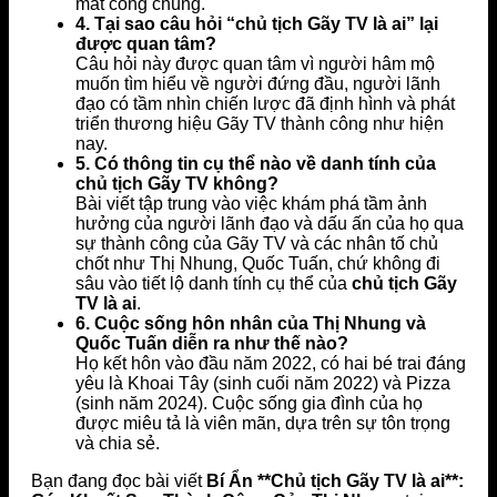
mắt công chúng.
4. Tại sao câu hỏi “chủ tịch Gãy TV là ai” lại
được quan tâm?
Câu hỏi này được quan tâm vì người hâm mộ
muốn tìm hiểu về người đứng đầu, người lãnh
đạo có tầm nhìn chiến lược đã định hình và phát
triển thương hiệu Gãy TV thành công như hiện
nay.
5. Có thông tin cụ thể nào về danh tính của
chủ tịch Gãy TV không?
Bài viết tập trung vào việc khám phá tầm ảnh
hưởng của người lãnh đạo và dấu ấn của họ qua
sự thành công của Gãy TV và các nhân tố chủ
chốt như Thị Nhung, Quốc Tuấn, chứ không đi
sâu vào tiết lộ danh tính cụ thể của
chủ tịch Gãy
TV là ai
.
6. Cuộc sống hôn nhân của Thị Nhung và
Quốc Tuấn diễn ra như thế nào?
Họ kết hôn vào đầu năm 2022, có hai bé trai đáng
yêu là Khoai Tây (sinh cuối năm 2022) và Pizza
(sinh năm 2024). Cuộc sống gia đình của họ
được miêu tả là viên mãn, dựa trên sự tôn trọng
và chia sẻ.
Bạn đang đọc bài viết
Bí Ẩn **Chủ tịch Gãy TV là ai**: