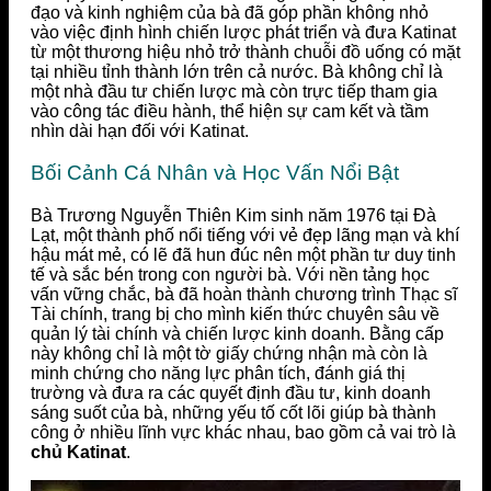
đạo và kinh nghiệm của bà đã góp phần không nhỏ
vào việc định hình chiến lược phát triển và đưa Katinat
từ một thương hiệu nhỏ trở thành chuỗi đồ uống có mặt
tại nhiều tỉnh thành lớn trên cả nước. Bà không chỉ là
một nhà đầu tư chiến lược mà còn trực tiếp tham gia
vào công tác điều hành, thể hiện sự cam kết và tầm
nhìn dài hạn đối với Katinat.
Bối Cảnh Cá Nhân và Học Vấn Nổi Bật
Bà Trương Nguyễn Thiên Kim sinh năm 1976 tại Đà
Lạt, một thành phố nổi tiếng với vẻ đẹp lãng mạn và khí
hậu mát mẻ, có lẽ đã hun đúc nên một phần tư duy tinh
tế và sắc bén trong con người bà. Với nền tảng học
vấn vững chắc, bà đã hoàn thành chương trình Thạc sĩ
Tài chính, trang bị cho mình kiến thức chuyên sâu về
quản lý tài chính và chiến lược kinh doanh. Bằng cấp
này không chỉ là một tờ giấy chứng nhận mà còn là
minh chứng cho năng lực phân tích, đánh giá thị
trường và đưa ra các quyết định đầu tư, kinh doanh
sáng suốt của bà, những yếu tố cốt lõi giúp bà thành
công ở nhiều lĩnh vực khác nhau, bao gồm cả vai trò là
chủ Katinat
.