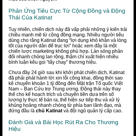
Phản Ứng Tiêu Cực Từ Cộng Đồng và Động
Thái Của Katinat
Tuy nhiên, chiến dịch này đã vấp phải những ý kiến trái
chiều mạnh mẽ từ cộng đồng mạng. Nhiều người tiêu
dùng cho rằng Katinat đang “lợi dụng khó khăn và lòng
tốt của người dân để trục lợi” hoặc xem đây là một
chiến lược marketing không phù hợp. Làn sóng phản
đối nhanh chóng lan rộng, thậm chí xuất hiện nhiều
bình luận kêu gọi “tẩy chay” thương hiệu.
Chưa đầy 24 giờ sau khi khởi phát chiến dịch, Katinat
đã phải phát hành lời xin lỗi công khai, đồng thời sao
kê chuyển khoản 1 tỷ đồng đến Mặt trận Tổ quốc Việt
Nam – Ban Cứu trợ Trung ương. Động thái này thay
thế cho kế hoạch trích và chuyển tiền dựa trên số
lượng ly thực tế bán ra, thể hiện sự tiếp thu và xử lý
khủng hoảng nhanh chóng từ phía ban lãnh đạo, mà
đứng đầu là
chủ Katinat
và đội ngũ quản lý cấp cao.
Đánh Giá và Bài Học Rút Ra Cho Thương
Hiệu