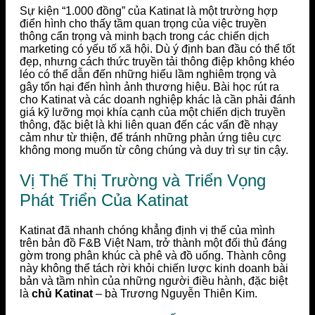
Sự kiện “1.000 đồng” của Katinat là một trường hợp
điển hình cho thấy tầm quan trọng của việc truyền
thông cẩn trọng và minh bạch trong các chiến dịch
marketing có yếu tố xã hội. Dù ý định ban đầu có thể tốt
đẹp, nhưng cách thức truyền tải thông điệp không khéo
léo có thể dẫn đến những hiểu lầm nghiêm trọng và
gây tổn hại đến hình ảnh thương hiệu. Bài học rút ra
cho Katinat và các doanh nghiệp khác là cần phải đánh
giá kỹ lưỡng mọi khía cạnh của một chiến dịch truyền
thông, đặc biệt là khi liên quan đến các vấn đề nhạy
cảm như từ thiện, để tránh những phản ứng tiêu cực
không mong muốn từ công chúng và duy trì sự tin cậy.
Vị Thế Thị Trường và Triển Vọng
Phát Triển Của Katinat
Katinat đã nhanh chóng khẳng định vị thế của mình
trên bản đồ F&B Việt Nam, trở thành một đối thủ đáng
gờm trong phân khúc cà phê và đồ uống. Thành công
này không thể tách rời khỏi chiến lược kinh doanh bài
bản và tầm nhìn của những người điều hành, đặc biệt
là
chủ Katinat
– bà Trương Nguyễn Thiên Kim.