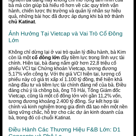
bà mà còn giúp bà hiểu rõ hơn về các quy trình vận
hành, chiến lược thị trường và quản lý nhân sự hiệu
quả, những bài học đã được áp dụng khi bà trở thành
chủ Katinat
.
Ảnh Hưởng Tại Vietcap và Vai Trò Cổ Đông
Lớn
Không chỉ dừng lại ở vai trò quản lý điều hành, bà Kim
còn là một
cổ đông lớn
đầy tiềm lực trong lĩnh vực tài
chính. Hiện tại, bà đang nắm giữ hơn 22,8 triệu cổ
phiếu VCI tại Chứng khoán Vietcap, tương đương
5,17% vốn công ty. Với thị giá VCI hiện tại, lượng cổ
phiếu này có giá trị xấp xỉ 1.100 tỷ đồng, thể hiện khả
năng đầu tư và tiềm lực tài chính đáng nể của bà. Điều
đáng chú ý là chồng bà, ông Tô Hải, Tổng Giám đốc
Vietcap, cũng là một cổ đông lớn với gần 11,2% vốn,
tương đương khoảng 2.400 tỷ đồng. Sự kết hợp tài
chính và kinh nghiệm trong gia đình đã tạo nên một nền
tảng vững chắc, hỗ trợ cho các dự án kinh doanh của
bà, trong đó có chuỗi Katinat.
Điều Hành Các Thương Hiệu F&B Lớn: D1