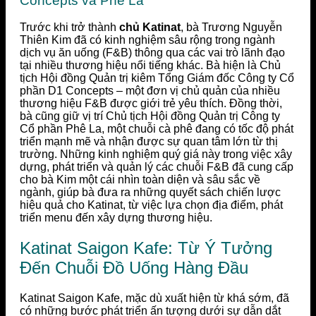
Concepts và Phê La
Trước khi trở thành
chủ Katinat
, bà Trương Nguyễn
Thiên Kim đã có kinh nghiệm sâu rộng trong ngành
dịch vụ ăn uống (F&B) thông qua các vai trò lãnh đạo
tại nhiều thương hiệu nổi tiếng khác. Bà hiện là Chủ
tịch Hội đồng Quản trị kiêm Tổng Giám đốc Công ty Cổ
phần D1 Concepts – một đơn vị chủ quản của nhiều
thương hiệu F&B được giới trẻ yêu thích. Đồng thời,
bà cũng giữ vị trí Chủ tịch Hội đồng Quản trị Công ty
Cổ phần Phê La, một chuỗi cà phê đang có tốc độ phát
triển mạnh mẽ và nhận được sự quan tâm lớn từ thị
trường. Những kinh nghiệm quý giá này trong việc xây
dựng, phát triển và quản lý các chuỗi F&B đã cung cấp
cho bà Kim một cái nhìn toàn diện và sâu sắc về
ngành, giúp bà đưa ra những quyết sách chiến lược
hiệu quả cho Katinat, từ việc lựa chọn địa điểm, phát
triển menu đến xây dựng thương hiệu.
Katinat Saigon Kafe: Từ Ý Tưởng
Đến Chuỗi Đồ Uống Hàng Đầu
Katinat Saigon Kafe, mặc dù xuất hiện từ khá sớm, đã
có những bước phát triển ấn tượng dưới sự dẫn dắt