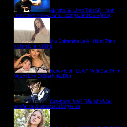
Akimbo 69 Là Ai: Tiểu Sử, Hành
Trình Vượt Khó và Ảnh Hưởng Đến Đấu Vật Tay
Miu Shiramine Là Ai: Hành Trình
Khẳng Định Vị Thế
Kohey Nishi Là Ai? Ngôi Sao Phim
Người Lớn Dị Biệt Nhật Bản
Easyhoon là ai? Tiểu sử và Sự
nghiệp Huyền thoại Đường Giữa