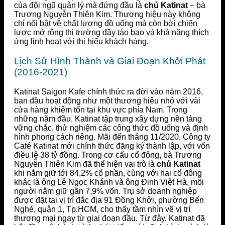
của đội ngũ quản lý mà đứng đầu là
chủ Katinat
– bà
Trương Nguyễn Thiên Kim. Thương hiệu này không
chỉ nổi bật về chất lượng đồ uống mà còn bởi chiến
lược mở rộng thị trường đầy táo bạo và khả năng thích
ứng linh hoạt với thị hiếu khách hàng.
Lịch Sử Hình Thành và Giai Đoạn Khởi Phát
(2016-2021)
Katinat Saigon Kafe chính thức ra đời vào năm 2016,
ban đầu hoạt động như một thương hiệu nhỏ với vài
cửa hàng khiêm tốn tại khu vực phía Nam. Trong
những năm đầu, Katinat tập trung xây dựng nền tảng
vững chắc, thử nghiệm các công thức đồ uống và định
hình phong cách riêng. Mãi đến tháng 11/2020, Công ty
Café Katinat mới chính thức đăng ký thành lập, với vốn
điều lệ 38 tỷ đồng. Trong cơ cấu cổ đông, bà Trương
Nguyễn Thiên Kim đã thể hiện vai trò là
chủ Katinat
khi nắm giữ tới 84,2% cổ phần, cùng với hai cổ đông
khác là ông Lê Ngọc Khánh và ông Đinh Việt Hà, mỗi
người nắm giữ gần 7,9% vốn. Trụ sở doanh nghiệp
được đặt tại vị trí đắc địa 91 Đồng Khởi, phường Bến
Nghé, quận 1, Tp.HCM, cho thấy tầm nhìn về vị trí
thương mại ngay từ giai đoạn đầu. Từ đây, Katinat đã