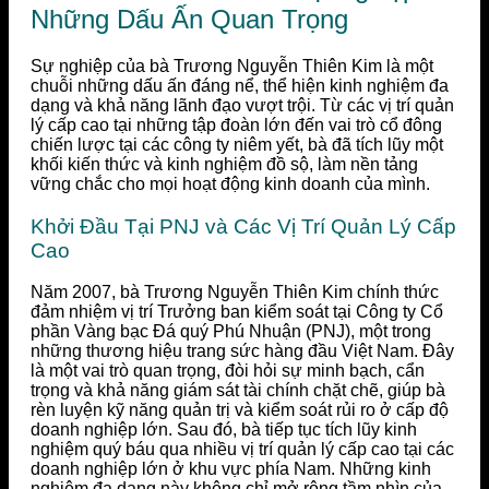
Những Dấu Ấn Quan Trọng
Sự nghiệp của bà Trương Nguyễn Thiên Kim là một
chuỗi những dấu ấn đáng nể, thể hiện kinh nghiệm đa
dạng và khả năng lãnh đạo vượt trội. Từ các vị trí quản
lý cấp cao tại những tập đoàn lớn đến vai trò cổ đông
chiến lược tại các công ty niêm yết, bà đã tích lũy một
khối kiến thức và kinh nghiệm đồ sộ, làm nền tảng
vững chắc cho mọi hoạt động kinh doanh của mình.
Khởi Đầu Tại PNJ và Các Vị Trí Quản Lý Cấp
Cao
Năm 2007, bà Trương Nguyễn Thiên Kim chính thức
đảm nhiệm vị trí Trưởng ban kiểm soát tại Công ty Cổ
phần Vàng bạc Đá quý Phú Nhuận (PNJ), một trong
những thương hiệu trang sức hàng đầu Việt Nam. Đây
là một vai trò quan trọng, đòi hỏi sự minh bạch, cẩn
trọng và khả năng giám sát tài chính chặt chẽ, giúp bà
rèn luyện kỹ năng quản trị và kiểm soát rủi ro ở cấp độ
doanh nghiệp lớn. Sau đó, bà tiếp tục tích lũy kinh
nghiệm quý báu qua nhiều vị trí quản lý cấp cao tại các
doanh nghiệp lớn ở khu vực phía Nam. Những kinh
nghiệm đa dạng này không chỉ mở rộng tầm nhìn của