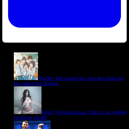
Bài viết liên quan
Top 94+ ảnh anime học sinh đẹp nhất cho
fan cuồng học đường
Khúc Thị Hương là ai: Tiểu sử, sự nghiệp
và đời tư chi tiết