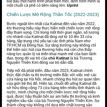
bắt đầu một hành trình phát triển mới, định hình mình là
một chuỗi cà phê có tiềm năng lớn.
Uprint
Chiến Lược Mở Rộng Thần Tốc (2022-2023)
Bước ngoặt lớn nhất của Katinat đến vào năm 2022,
khi thương hiệu này thực hiện một chiến lược mở rộng
đầy tham vọng. Chỉ trong một thời gian ngắn, số lượng
chi nhánh của Katinat đã tăng vọt từ 10 lên 33 cửa
hàng, tập trung chủ yếu tại các tỉnh phía Nam như
TP.HCM và Đồng Nai. Sự tăng trưởng này không chỉ
thể hiện sức hút của thương hiệu mà còn cho thấy
năng lực quản lý và triển khai mạnh mẽ của ban lãnh
đạo, trong đó vai trò của
chủ Katinat
là bà Trương
Nguyễn Thiên Kim đóng vai trò dẫn dắt.
Tiếp nối đà phát triển, đầu năm 2023, Katinat chính
thức đặt chân ra thị trường miền Bắc với việc mở các
cửa hàng tại Hà Nội, nhanh chóng thu hút sự quan tâm
của giới trẻ thủ đô. Hiện tại, chuỗi đồ uống Katinat đã
sở hữu tổng cộng 73 cửa hàng trên nhiều tỉnh thành cả
nước, minh chứng cho một chiến lược mở rộng hiệu
quả, được hậu thuẫn bởi sự am hiểu thị trường và kinh
nghiệm sâu sắc của bà Trương Nguyễn Thiên Kim. Sự
thành công này không chỉ dựa trên chất lượng sản