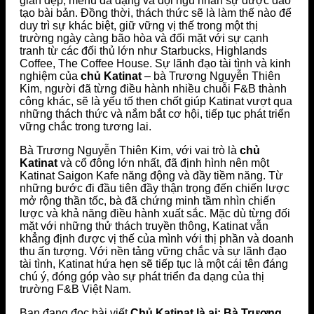
gian đẹp, menu đa dạng và đội ngũ nhân sự được đào
tạo bài bản. Đồng thời, thách thức sẽ là làm thế nào để
duy trì sự khác biệt, giữ vững vị thế trong một thị
trường ngày càng bão hòa và đối mặt với sự cạnh
tranh từ các đối thủ lớn như Starbucks, Highlands
Coffee, The Coffee House. Sự lãnh đạo tài tình và kinh
nghiệm của
chủ Katinat
– bà Trương Nguyễn Thiên
Kim, người đã từng điều hành nhiều chuỗi F&B thành
công khác, sẽ là yếu tố then chốt giúp Katinat vượt qua
những thách thức và nắm bắt cơ hội, tiếp tục phát triển
vững chắc trong tương lai.
Bà Trương Nguyễn Thiên Kim, với vai trò là
chủ
Katinat
và cổ đông lớn nhất, đã định hình nên một
Katinat Saigon Kafe năng động và đầy tiềm năng. Từ
những bước đi đầu tiên đầy thận trọng đến chiến lược
mở rộng thần tốc, bà đã chứng minh tầm nhìn chiến
lược và khả năng điều hành xuất sắc. Mặc dù từng đối
mặt với những thử thách truyền thông, Katinat vẫn
khẳng định được vị thế của mình với thị phần và doanh
thu ấn tượng. Với nền tảng vững chắc và sự lãnh đạo
tài tình, Katinat hứa hẹn sẽ tiếp tục là một cái tên đáng
chú ý, đóng góp vào sự phát triển đa dạng của thị
trường F&B Việt Nam.
Bạn đang đọc bài viết
Chủ Katinat là ai: Bà Trương