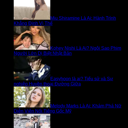
Miu Shiramine Là Ai: Hành Trình
Khẳng Định Vị Thế
Kohey Nishi Là Ai? Ngôi Sao Phim
Người Lớn Dị Biệt Nhật Bản
Easyhoon là ai? Tiểu sử và Sự
nghiệp Huyền thoại Đường Giữa
Melody Marks Là Ai: Khám Phá Nữ
Diễn Viên Nổi Tiếng Gốc Mỹ