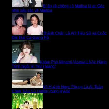
Bí ẩn về chồng cũ Mailisa là ai: Góc
nhìn sâu sắc về Mailisa
Thành Chân Là Ai? Tiểu Sử và Cuộc
Đời Đại Ca Giang Hồ
Khám Phá Minami Aizawa Là Ai: Hành
Trình Ngôi Vị “Nữ Hoàng”
Võ Huỳnh Ngọc Phụng Là Ai: Toàn
Cảnh Tiểu Sử Hotgirl Pong Kyubi