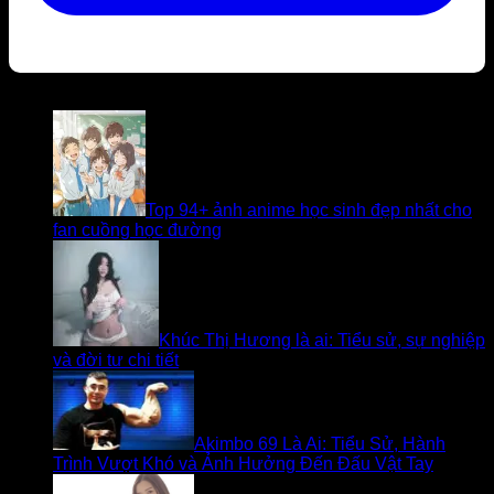
Bài viết liên quan
Top 94+ ảnh anime học sinh đẹp nhất cho
fan cuồng học đường
Khúc Thị Hương là ai: Tiểu sử, sự nghiệp
và đời tư chi tiết
Akimbo 69 Là Ai: Tiểu Sử, Hành
Trình Vượt Khó và Ảnh Hưởng Đến Đấu Vật Tay