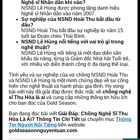
Nghệ sĩ Nhân dân khi nào?
NSND Lê Hùng được phong tặng danh hiệu
Nghệ sĩ Nhân dân vào năm 2007.
Sự nghiệp của NSND Hoài Thu bắt đầu từ
đâu?
NSND Hoài Thu bắt đầu sự nghiệp từ năm 15
tuổi tại Đoàn chèo Thái Bình.
NSND Lê Hùng nổi tiếng với vai trò gì trong
nghệ thuật?
NSND Lê Hùng nổi tiếng là một đạo diễn sân
khấu tài năng, từng là Giám đốc Nhà hát Tuổi trẻ,
với nhiều vở diễn thành công ở đa dạng thể loại.
Tình yêu và sự nghiệp của vợ chồng NSND Hoài Thu
và NSND Lê Hùng là một minh chứng đẹp về sự cống
hiến cho nghệ thuật và hạnh phúc gia đình. Hy vọng
bài viết này đã giải đáp được thắc mắc về
chồng nghệ
sĩ Thu Hòa là ai
và cung cấp những thông tin hữu ích
cho bạn đọc của Gold Season.
Bạn đang đọc bài viết
Giải Đáp: Chồng Nghệ Sĩ Thu
Hòa Là Ai? Thông Tin Chi Tiết
tại chuyên mục
Thông
Tin Người Nổi Tiếng
trên website
goldseasonnguyentuan.com
.