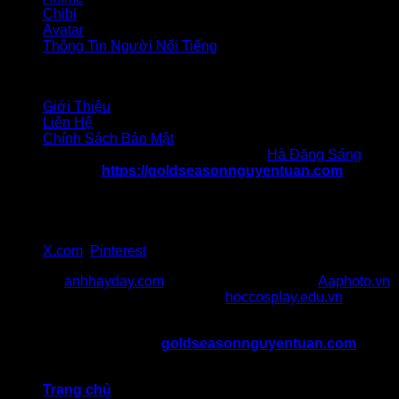
Chibi
Avatar
Thông Tin Người Nổi Tiếng
Liên hệ
Giới Thiệu
Liên Hệ
Chính Sách Bảo Mật
Chịu trách nhiệm nội dung: Tác giả
Hà Đăng Sáng
Website:
https://goldseasonnguyentuan.com
Địa chỉ 1: 47 Nguyễn Tuân, Thanh Xuân, Hà Nội
Địa chỉ 2: 217 Cầu Giấy, quận Cầu Giấy, Hà Nội
SĐT: 036 986 057
Gmail:goldseasonnguyentuancom@gmail.com
X.com
,
Pinterest
Đối Tác:
anhhayday.com
khám phá kho ảnh đẹp,
Aaphoto.vn
cộng đồng sưu tầm hình ảnh chất,
hoccosplay.edu.vn
học
kiến thức cosplay
Bản Quyền Thuộc Về ©
goldseasonnguyentuan.com
All
rights reserved
Trang chủ