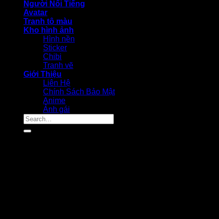
Người Nổi Tiếng
Avatar
Tranh tô màu
Kho hình ảnh
Hình nền
Sticker
Chibi
Tranh vẽ
Giới Thiệu
Liên Hệ
Chính Sách Bảo Mật
Anime
Ảnh gái