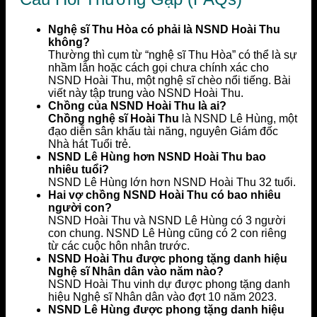
Nghệ sĩ Thu Hòa có phải là NSND Hoài Thu
không?
Thường thì cụm từ “nghệ sĩ Thu Hòa” có thể là sự
nhầm lẫn hoặc cách gọi chưa chính xác cho
NSND Hoài Thu, một nghệ sĩ chèo nổi tiếng. Bài
viết này tập trung vào NSND Hoài Thu.
Chồng của NSND Hoài Thu là ai?
Chồng nghệ sĩ Hoài Thu
là NSND Lê Hùng, một
đạo diễn sân khấu tài năng, nguyên Giám đốc
Nhà hát Tuổi trẻ.
NSND Lê Hùng hơn NSND Hoài Thu bao
nhiêu tuổi?
NSND Lê Hùng lớn hơn NSND Hoài Thu 32 tuổi.
Hai vợ chồng NSND Hoài Thu có bao nhiêu
người con?
NSND Hoài Thu và NSND Lê Hùng có 3 người
con chung. NSND Lê Hùng cũng có 2 con riêng
từ các cuộc hôn nhân trước.
NSND Hoài Thu được phong tặng danh hiệu
Nghệ sĩ Nhân dân vào năm nào?
NSND Hoài Thu vinh dự được phong tặng danh
hiệu Nghệ sĩ Nhân dân vào đợt 10 năm 2023.
NSND Lê Hùng được phong tặng danh hiệu