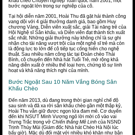
khấu chèo Chuyên nghiệp Toàn quốc năm 2001, một
bước ngoặt lớn trong sự nghiệp của cô.
Tại hội diễn năm 2001, Hoài Thu đã gặt hái thành công
vang dội với 4 giải thưởng danh giá, bao gồm Huy
chương Vàng, Diễn viên xuất sắc, giải Tài năng trẻ của
Hội Nghệ sĩ Sân khấu, và Diễn viên đạt thành tích xuất
sắc nhất. Những giải thưởng này không chỉ là sự ghi
nhận cho tài năng vượt trội của một nghệ sĩ trẻ mà còn
là động lực to lớn để cô tiếp tục cống hiến cho nghệ
thuật. Sau nhiều năm công tác tại Đoàn chèo Thái
Bình, cô chuyển đến Nhà hát Tuổi Trẻ, mở rộng khả
năng diễn xuất ở nhiều thể loại hơn, chứng tỏ sự linh
hoạt và khả năng thích nghi của mình.
Bước Ngoặt Sau 10 Năm Vắng Bóng Sân
Khấu Chèo
Đến năm 2013, dù đang trong thời gian nghỉ chế độ
sau sinh và đã xa rời sân khấu chèo gần một thập kỷ,
Hoài Thu vẫn giữ được ngọn lửa đam mê. Cơ duyên
đến khi NSƯT Minh Vượng ngỏ lời mời cô vào vai
Trưng Trắc trong vở
Chiến thắng Mê Linh
của NSND
Trịnh Thúy Mùi (Giám đốc Nhà hát Chèo Hà Nội lúc
bấy giờ). Mặc dù đối mặt với nhiều khó khăn như bận