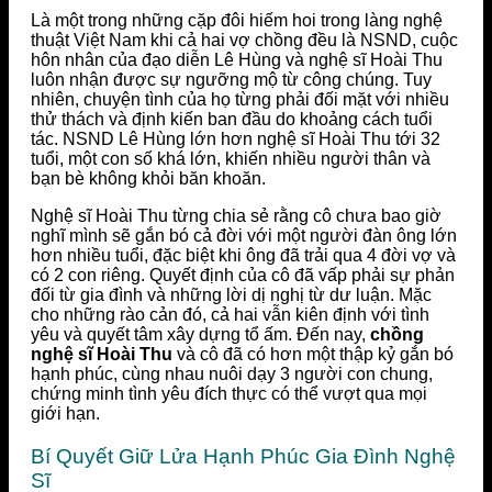
Là một trong những cặp đôi hiếm hoi trong làng nghệ
thuật Việt Nam khi cả hai vợ chồng đều là NSND, cuộc
hôn nhân của đạo diễn Lê Hùng và nghệ sĩ Hoài Thu
luôn nhận được sự ngưỡng mộ từ công chúng. Tuy
nhiên, chuyện tình của họ từng phải đối mặt với nhiều
thử thách và định kiến ban đầu do khoảng cách tuổi
tác. NSND Lê Hùng lớn hơn nghệ sĩ Hoài Thu tới 32
tuổi, một con số khá lớn, khiến nhiều người thân và
bạn bè không khỏi băn khoăn.
Nghệ sĩ Hoài Thu từng chia sẻ rằng cô chưa bao giờ
nghĩ mình sẽ gắn bó cả đời với một người đàn ông lớn
hơn nhiều tuổi, đặc biệt khi ông đã trải qua 4 đời vợ và
có 2 con riêng. Quyết định của cô đã vấp phải sự phản
đối từ gia đình và những lời dị nghị từ dư luận. Mặc
cho những rào cản đó, cả hai vẫn kiên định với tình
yêu và quyết tâm xây dựng tổ ấm. Đến nay,
chồng
nghệ sĩ Hoài Thu
và cô đã có hơn một thập kỷ gắn bó
hạnh phúc, cùng nhau nuôi dạy 3 người con chung,
chứng minh tình yêu đích thực có thể vượt qua mọi
giới hạn.
Bí Quyết Giữ Lửa Hạnh Phúc Gia Đình Nghệ
Sĩ