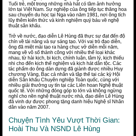
Tuổi trẻ, một trong những nhà hát có tầm ảnh hưởng
lớn tại Việt Nam. Sự nghiệp của ông tiếp tục thăng hoa
sau chuyến du học tại Nga vào năm 1981, nơi ông tích
lũy thêm kiến thức và kinh nghiệm quý báu về nghệ
thuật sân khấu.
Trở về nước, đạo diễn Lê Hùng đã thực sự đạt đến độ
chín về tài năng và sự sáng tạo. Với vai trò đạo diễn,
ông đã miệt mài tạo ra hàng chục vở diễn mỗi năm,
mang về vô số thành công với nhiều thể loại khác
nhau, từ hài kịch, bi kịch, chính luận, tâm lý, kịch thiếu
nhi cho đến kịch thể nghiệm và kịch hát dân tộc. Các
tác phẩm do ông dàn dựng đã giành được nhiều Huy
chương Vàng, Bạc cá nhân và tập thể tại các kỳ Hội
diễn Sân khấu Chuyên nghiệp Toàn quốc, cùng với
nhiều giải thưởng uy tín tại các Liên hoan Nghệ thuật
quốc tế. Với những đóng góp to lớn và không ngừng
nghỉ cho nền nghệ thuật nước nhà, đạo diễn Lê Hùng
đã vinh dự được phong tặng danh hiệu Nghệ sĩ Nhân
dân vào năm 2007.
Chuyện Tình Yêu Vượt Thời Gian:
Hoài Thu Và NSND Lê Hùng