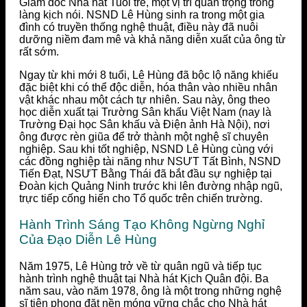
Giám đốc Nhà hát Tuổi trẻ, một vị trí quan trọng trong
làng kịch nói. NSND Lê Hùng sinh ra trong một gia
đình có truyền thống nghệ thuật, điều này đã nuôi
dưỡng niềm đam mê và khả năng diễn xuất của ông từ
rất sớm.
Ngay từ khi mới 8 tuổi, Lê Hùng đã bộc lộ năng khiếu
đặc biệt khi có thể độc diễn, hóa thân vào nhiều nhân
vật khác nhau một cách tự nhiên. Sau này, ông theo
học diễn xuất tại Trường Sân khấu Việt Nam (nay là
Trường Đại học Sân khấu và Điện ảnh Hà Nội), nơi
ông được rèn giũa để trở thành một nghệ sĩ chuyên
nghiệp. Sau khi tốt nghiệp, NSND Lê Hùng cùng với
các đồng nghiệp tài năng như NSƯT Tất Bình, NSND
Tiến Đạt, NSƯT Bằng Thái đã bắt đầu sự nghiệp tại
Đoàn kịch Quảng Ninh trước khi lên đường nhập ngũ,
trực tiếp cống hiến cho Tổ quốc trên chiến trường.
Hành Trình Sáng Tạo Không Ngừng Nghỉ
Của Đạo Diễn Lê Hùng
Năm 1975, Lê Hùng trở về từ quân ngũ và tiếp tục
hành trình nghệ thuật tại Nhà hát Kịch Quân đội. Ba
năm sau, vào năm 1978, ông là một trong những nghệ
sĩ tiên phong đặt nền móng vững chắc cho Nhà hát