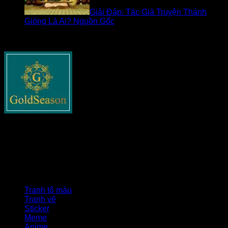
Giải Đáp: Tác Giả Truyện Thánh
Gióng Là Ai? Nguồn Gốc
Về goldseasonnguyentuan.com
Goldseasonnguyentuan.com
– Thông tin cập nhật về bất
động sản cho tất cả các bạn. Chia sẻ tất cả những gì liên
quan tới lĩnh vực này như xây dựng, pháp lý nhà đất, phong
thủy và các tin tức nổi bật khác.
Danh mục
Tranh tô màu
Tranh vẽ
Sticker
Meme
Anime