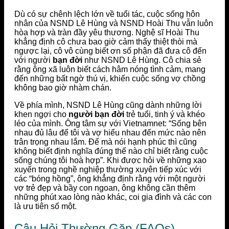
Dù có sự chênh lệch lớn về tuổi tác, cuộc sống hôn
nhân của NSND Lê Hùng và NSND Hoài Thu vẫn luôn
hòa hợp và tràn đầy yêu thương. Nghệ sĩ Hoài Thu
khẳng định cô chưa bao giờ cảm thấy thiệt thòi mà
ngược lại, cô vô cùng biết ơn số phận đã đưa cô đến
với người
bạn đời
như NSND Lê Hùng. Cô chia sẻ
rằng ông xã luôn biết cách hâm nóng tình cảm, mang
đến những bất ngờ thú vị, khiến cuộc sống vợ chồng
không bao giờ nhàm chán.
Về phía mình, NSND Lê Hùng cũng dành những lời
khen ngợi cho
người bạn đời
trẻ tuổi, tinh ý và khéo
léo của mình. Ông tâm sự với Vietnamnet: “Sống bên
nhau đủ lâu để tôi và vợ hiểu nhau đến mức nào nên
trân trọng nhau lắm. Để mà nói hạnh phúc thì cũng
không biết định nghĩa đúng thế nào chỉ biết rằng cuộc
sống chúng tôi hoà hợp”. Khi được hỏi về những xao
xuyến trong nghề nghiệp thường xuyên tiếp xúc với
các “bóng hồng”, ông khẳng định rằng với một người
vợ trẻ đẹp và bầy con ngoan, ông không cần thêm
những phút xao lòng nào khác, coi gia đình và các con
là ưu tiên số một.
Câu Hỏi Thường Gặp (FAQs)