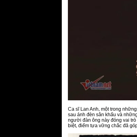
Ca sĩ Lan Anh, một trong những
sau ánh đèn sân khấu và những
người đàn ông này đóng vai trò 
biệt, điểm tựa vững chắc đã gó