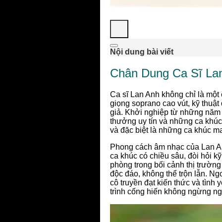
Nội dung bài viết
Chân Dung Ca Sĩ La
Ca sĩ Lan Anh không chỉ là một 
giọng soprano cao vút, kỹ thuật 
giả. Khởi nghiệp từ những năm 
thưởng uy tín và những ca khú
và đặc biệt là những ca khúc 
Phong cách âm nhạc của Lan An
ca khúc có chiều sâu, đòi hỏi 
phòng trong bối cảnh thị trườn
độc đáo, không thể trộn lẫn. Ngo
cô truyền đạt kiến thức và tình
trình cống hiến không ngừng n