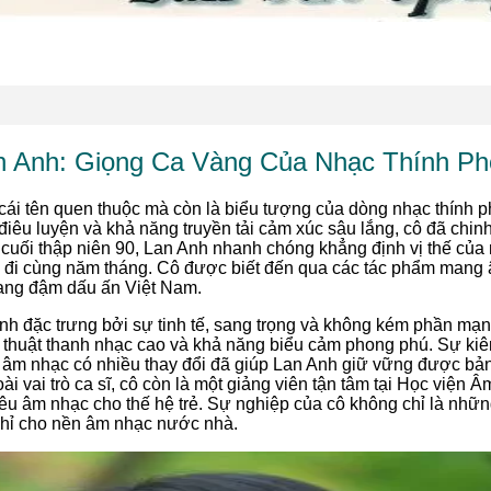
n Anh: Giọng Ca Vàng Của Nhạc Thính Ph
cái tên quen thuộc mà còn là biểu tượng của dòng nhạc thính p
điêu luyện và khả năng truyền tải cảm xúc sâu lắng, cô đã chinh
cuối thập niên 90, Lan Anh nhanh chóng khẳng định vị thế của 
c đi cùng năm tháng. Cô được biết đến qua các tác phẩm mang 
mang đậm dấu ấn Việt Nam.
h đặc trưng bởi sự tinh tế, sang trọng và không kém phần mạ
kỹ thuật thanh nhạc cao và khả năng biểu cảm phong phú. Sự kiê
g âm nhạc có nhiều thay đổi đã giúp Lan Anh giữ vững được bả
ài vai trò ca sĩ, cô còn là một giảng viên tận tâm tại Học viện
 yêu âm nhạc cho thế hệ trẻ. Sự nghiệp của cô không chỉ là nhữ
ghỉ cho nền âm nhạc nước nhà.