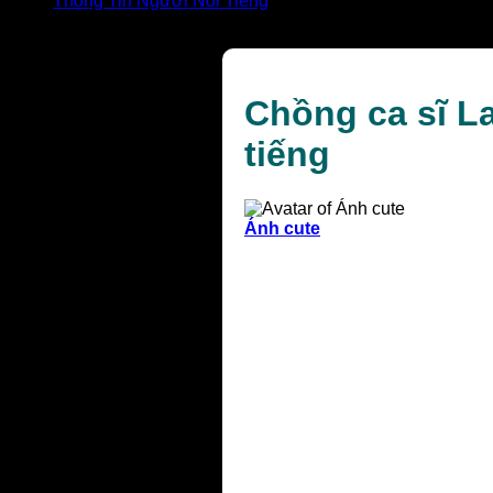
Thông Tin Người Nổi Tiếng
Chồng ca sĩ Lan Anh là ai? Khám phá người đàn ông kín
Chồng ca sĩ L
tiếng
Ánh cute