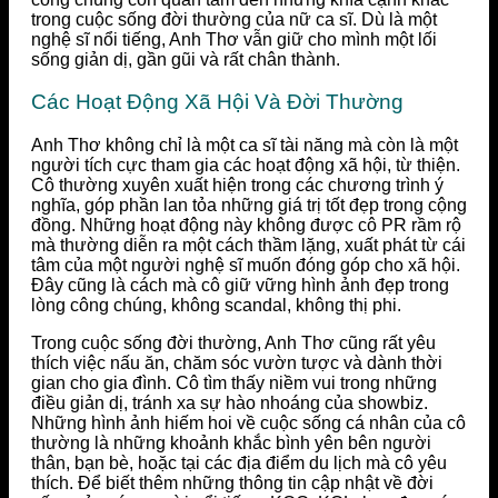
trong cuộc sống đời thường của nữ ca sĩ. Dù là một
nghệ sĩ nổi tiếng, Anh Thơ vẫn giữ cho mình một lối
sống giản dị, gần gũi và rất chân thành.
Các Hoạt Động Xã Hội Và Đời Thường
Anh Thơ không chỉ là một ca sĩ tài năng mà còn là một
người tích cực tham gia các hoạt động xã hội, từ thiện.
Cô thường xuyên xuất hiện trong các chương trình ý
nghĩa, góp phần lan tỏa những giá trị tốt đẹp trong cộng
đồng. Những hoạt động này không được cô PR rầm rộ
mà thường diễn ra một cách thầm lặng, xuất phát từ cái
tâm của một người nghệ sĩ muốn đóng góp cho xã hội.
Đây cũng là cách mà cô giữ vững hình ảnh đẹp trong
lòng công chúng, không scandal, không thị phi.
Trong cuộc sống đời thường, Anh Thơ cũng rất yêu
thích việc nấu ăn, chăm sóc vườn tược và dành thời
gian cho gia đình. Cô tìm thấy niềm vui trong những
điều giản dị, tránh xa sự hào nhoáng của showbiz.
Những hình ảnh hiếm hoi về cuộc sống cá nhân của cô
thường là những khoảnh khắc bình yên bên người
thân, bạn bè, hoặc tại các địa điểm du lịch mà cô yêu
thích. Để biết thêm những thông tin cập nhật về đời