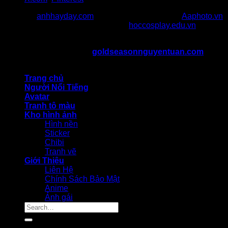
Đối Tác:
anhhayday.com
khám phá kho ảnh đẹp,
Aaphoto.vn
cộng đồng sưu tầm hình ảnh chất,
hoccosplay.edu.vn
học
kiến thức cosplay
Bản Quyền Thuộc Về ©
goldseasonnguyentuan.com
All
rights reserved
Trang chủ
Người Nổi Tiếng
Avatar
Tranh tô màu
Kho hình ảnh
Hình nền
Sticker
Chibi
Tranh vẽ
Giới Thiệu
Liên Hệ
Chính Sách Bảo Mật
Anime
Ảnh gái