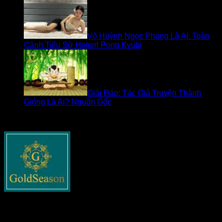
Võ Huỳnh Ngọc Phụng Là Ai: Toàn
Cảnh Tiểu Sử Hotgirl Pong Kyubi
Giải Đáp: Tác Giả Truyện Thánh
Gióng Là Ai? Nguồn Gốc
Về goldseasonnguyentuan.com
Goldseasonnguyentuan.com
– Thông tin cập nhật về bất
động sản cho tất cả các bạn. Chia sẻ tất cả những gì liên