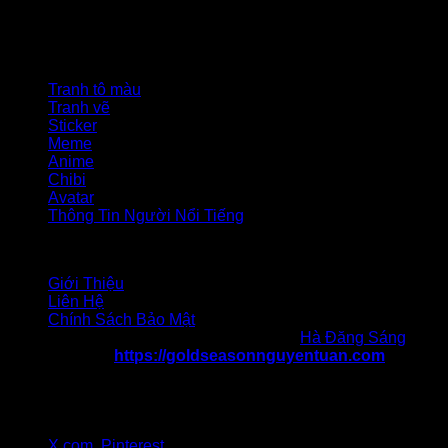
quan tới lĩnh vực này như xây dựng, pháp lý nhà đất, phong
thủy và các tin tức nổi bật khác.
Danh mục
Tranh tô màu
Tranh vẽ
Sticker
Meme
Anime
Chibi
Avatar
Thông Tin Người Nổi Tiếng
Liên hệ
Giới Thiệu
Liên Hệ
Chính Sách Bảo Mật
Chịu trách nhiệm nội dung: Tác giả
Hà Đăng Sáng
Website:
https://goldseasonnguyentuan.com
Địa chỉ 1: 47 Nguyễn Tuân, Thanh Xuân, Hà Nội
Địa chỉ 2: 217 Cầu Giấy, quận Cầu Giấy, Hà Nội
SĐT: 036 986 057
Gmail:goldseasonnguyentuancom@gmail.com
X.com
,
Pinterest