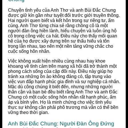
Chuyện tình yêu của Anh Thơ và anh Bùi Đắc Chung
được giữ kín gần như tuyệt đối trước giới truyền thông.
Hai người quen biết và kết hôn trong sự riêng tư, ấm
cúng. Anh Thơ từng chia sẻ rằng chồng cô là một
người đàn ông hiền lành, hiểu chuyện và luôn ủng hộ
cô trong công việc ca hát. Điều này cho thấy mối quan
hệ của họ được xây dựng trên sự thấu hiểu và tôn
trọng lẫn nhau, tạo nên một nền tảng vững chắc cho
cuộc sống hôn nhân.
Việc không xuất hiện nhiều cùng nhau hay khoe
khoang về tình cảm trên mạng xã hội đã trở thành một
phong cách sống của cặp đôi này. Điều này giúp họ
tránh xa những ồn ào không đáng có, tập trung vào
việc vun đắp hạnh phúc gia đình và sự nghiệp cá nhân.
Mặc dù công chúng ít biết đến, nhưng những người
thân cận và bạn bè đều biết rằng Anh Thơ và anh Đắc
Chung có một cuộc sống hôn nhân rất hạnh phúc, ấm
áp và bình yên. Họ là minh chứng cho việc tình yêu
thực sự không cần phải phô trương mà vẫn có thể bền
vững theo thời gian.
Anh Bùi Đắc Chung: Người Đàn Ông Đứng