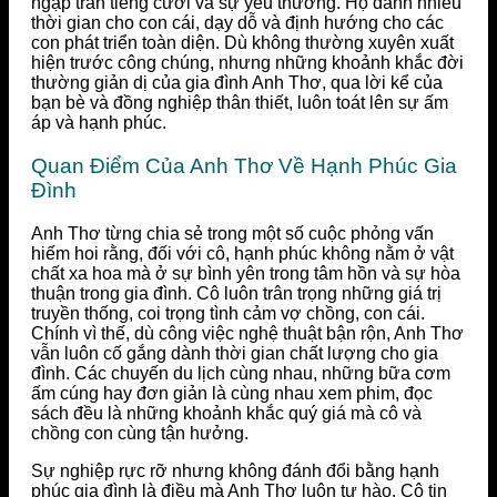
ngập tràn tiếng cười và sự yêu thương. Họ dành nhiều
thời gian cho con cái, dạy dỗ và định hướng cho các
con phát triển toàn diện. Dù không thường xuyên xuất
hiện trước công chúng, nhưng những khoảnh khắc đời
thường giản dị của gia đình Anh Thơ, qua lời kể của
bạn bè và đồng nghiệp thân thiết, luôn toát lên sự ấm
áp và hạnh phúc.
Quan Điểm Của Anh Thơ Về Hạnh Phúc Gia
Đình
Anh Thơ từng chia sẻ trong một số cuộc phỏng vấn
hiếm hoi rằng, đối với cô, hạnh phúc không nằm ở vật
chất xa hoa mà ở sự bình yên trong tâm hồn và sự hòa
thuận trong gia đình. Cô luôn trân trọng những giá trị
truyền thống, coi trọng tình cảm vợ chồng, con cái.
Chính vì thế, dù công việc nghệ thuật bận rộn, Anh Thơ
vẫn luôn cố gắng dành thời gian chất lượng cho gia
đình. Các chuyến du lịch cùng nhau, những bữa cơm
ấm cúng hay đơn giản là cùng nhau xem phim, đọc
sách đều là những khoảnh khắc quý giá mà cô và
chồng con cùng tận hưởng.
Sự nghiệp rực rỡ nhưng không đánh đổi bằng hạnh
phúc gia đình là điều mà Anh Thơ luôn tự hào. Cô tin