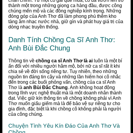
chân chính. Từ một cô gái quê mùa, cô đã vươn lên trở
thành một trong những giọng ca hàng đầu, được công
chúng mến mộ và các đồng nghiệp kính trọng. Những
đóng góp của Anh Thơ đã làm phong phú thêm kho
tàng âm nhạc nước nhà, giữ gìn và phát huy giá trị của
dòng nhạc truyền thống.
Danh Tính Chồng Ca Sĩ Anh Thơ:
Anh Bùi Đắc Chung
Thông tin về
chồng ca sĩ Anh Thơ là ai
luôn là một bí
ẩn đối với nhiều người hâm mộ, bởi nữ ca sĩ rất ít khi
chia sẻ về đời sống riêng tư. Tuy nhiên, theo những
nguồn tin đáng tin cậy và những lần hiếm hoi cô nhắc
đến trong các buổi phỏng vấn, chồng của ca sĩ Anh
Thơ là
anh Bùi Đắc Chung
. Anh không hoạt động
trong lĩnh vực nghệ thuật mà là một doanh nhân thành
đạt. Việc giữ kín thông tin về chồng không phải vì Anh
Thơ muốn giấu giếm mà là để bảo vệ sự riêng tư cho
gia đình, đặc biệt là khi chồng cô không phải là người
của công chúng.
Chuyện Tình Yêu Kín Đáo Của Anh Thơ Và
Chồng