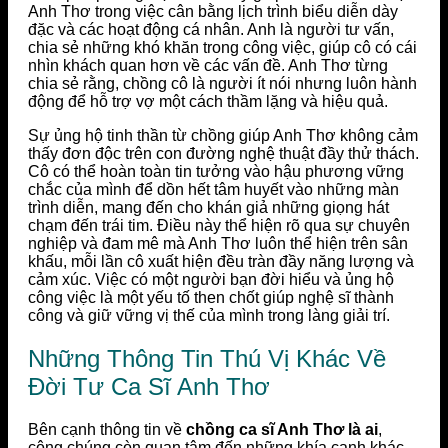
Anh Thơ trong việc cân bằng lịch trình biểu diễn dày
đặc và các hoạt động cá nhân. Anh là người tư vấn,
chia sẻ những khó khăn trong công việc, giúp cô có cái
nhìn khách quan hơn về các vấn đề. Anh Thơ từng
chia sẻ rằng, chồng cô là người ít nói nhưng luôn hành
động để hỗ trợ vợ một cách thầm lặng và hiệu quả.
Sự ủng hộ tinh thần từ chồng giúp Anh Thơ không cảm
thấy đơn độc trên con đường nghệ thuật đầy thử thách.
Cô có thể hoàn toàn tin tưởng vào hậu phương vững
chắc của mình để dồn hết tâm huyết vào những màn
trình diễn, mang đến cho khán giả những giọng hát
chạm đến trái tim. Điều này thể hiện rõ qua sự chuyên
nghiệp và đam mê mà Anh Thơ luôn thể hiện trên sân
khấu, mỗi lần cô xuất hiện đều tràn đầy năng lượng và
cảm xúc. Việc có một người bạn đời hiểu và ủng hộ
công việc là một yếu tố then chốt giúp nghệ sĩ thành
công và giữ vững vị thế của mình trong làng giải trí.
Những Thông Tin Thú Vị Khác Về
Đời Tư Ca Sĩ Anh Thơ
Bên cạnh thông tin về
chồng ca sĩ Anh Thơ là ai
,
công chúng còn quan tâm đến những khía cạnh khác