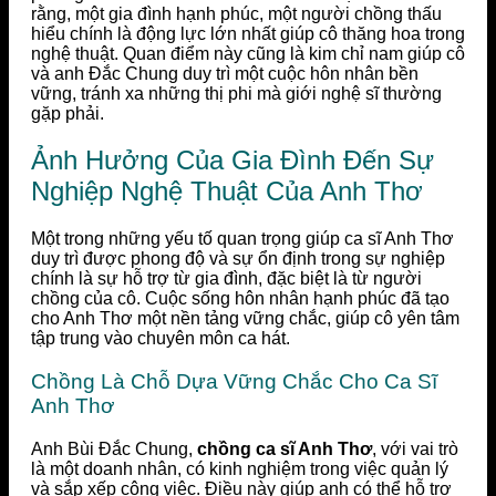
rằng, một gia đình hạnh phúc, một người chồng thấu
hiểu chính là động lực lớn nhất giúp cô thăng hoa trong
nghệ thuật. Quan điểm này cũng là kim chỉ nam giúp cô
và anh Đắc Chung duy trì một cuộc hôn nhân bền
vững, tránh xa những thị phi mà giới nghệ sĩ thường
gặp phải.
Ảnh Hưởng Của Gia Đình Đến Sự
Nghiệp Nghệ Thuật Của Anh Thơ
Một trong những yếu tố quan trọng giúp ca sĩ Anh Thơ
duy trì được phong độ và sự ổn định trong sự nghiệp
chính là sự hỗ trợ từ gia đình, đặc biệt là từ người
chồng của cô. Cuộc sống hôn nhân hạnh phúc đã tạo
cho Anh Thơ một nền tảng vững chắc, giúp cô yên tâm
tập trung vào chuyên môn ca hát.
Chồng Là Chỗ Dựa Vững Chắc Cho Ca Sĩ
Anh Thơ
Anh Bùi Đắc Chung,
chồng ca sĩ Anh Thơ
, với vai trò
là một doanh nhân, có kinh nghiệm trong việc quản lý
và sắp xếp công việc. Điều này giúp anh có thể hỗ trợ