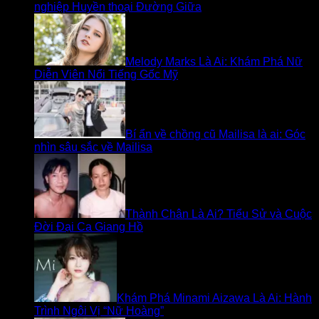
nghiệp Huyền thoại Đường Giữa
Melody Marks Là Ai: Khám Phá Nữ
Diễn Viên Nổi Tiếng Gốc Mỹ
Bí ẩn về chồng cũ Mailisa là ai: Góc
nhìn sâu sắc về Mailisa
Thành Chân Là Ai? Tiểu Sử và Cuộc
Đời Đại Ca Giang Hồ
Khám Phá Minami Aizawa Là Ai: Hành
Trình Ngôi Vị “Nữ Hoàng”