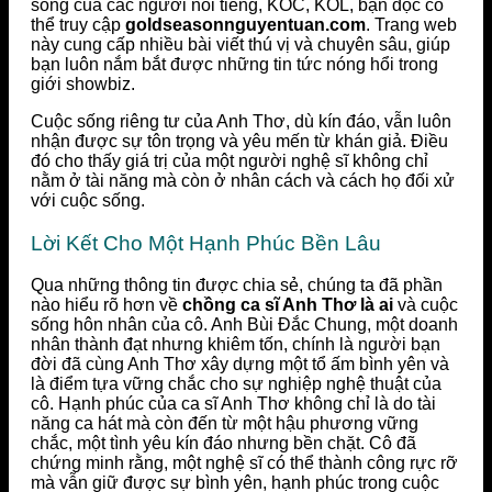
sống của các người nổi tiếng, KOC, KOL, bạn đọc có
thể truy cập
goldseasonnguyentuan.com
. Trang web
này cung cấp nhiều bài viết thú vị và chuyên sâu, giúp
bạn luôn nắm bắt được những tin tức nóng hổi trong
giới showbiz.
Cuộc sống riêng tư của Anh Thơ, dù kín đáo, vẫn luôn
nhận được sự tôn trọng và yêu mến từ khán giả. Điều
đó cho thấy giá trị của một người nghệ sĩ không chỉ
nằm ở tài năng mà còn ở nhân cách và cách họ đối xử
với cuộc sống.
Lời Kết Cho Một Hạnh Phúc Bền Lâu
Qua những thông tin được chia sẻ, chúng ta đã phần
nào hiểu rõ hơn về
chồng ca sĩ Anh Thơ là ai
và cuộc
sống hôn nhân của cô. Anh Bùi Đắc Chung, một doanh
nhân thành đạt nhưng khiêm tốn, chính là người bạn
đời đã cùng Anh Thơ xây dựng một tổ ấm bình yên và
là điểm tựa vững chắc cho sự nghiệp nghệ thuật của
cô. Hạnh phúc của ca sĩ Anh Thơ không chỉ là do tài
năng ca hát mà còn đến từ một hậu phương vững
chắc, một tình yêu kín đáo nhưng bền chặt. Cô đã
chứng minh rằng, một nghệ sĩ có thể thành công rực rỡ
mà vẫn giữ được sự bình yên, hạnh phúc trong cuộc