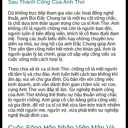
Sau Thành Công Của Anh Thơ
Dù không trực tiếp tham gia vào các hoạt động nghệ
thuật, anh Bùi Đắc Chung lại là một trụ cột vững chắc,
là chỗ dựa tinh thần quan trọng cho ca sĩ Anh Thơ. Anh
không chỉ là người chồng mà còn là người bạn đời,
người luôn ở bên động viên, khích lệ cô theo đuổi đam
mê. Trong các buổi biểu diễn hay những chuyến lưu
diễn xa nhà, sự ủng hộ của anh Đắc Chung giúp Anh
Thơ yên tâm cống hiến hết mình cho khán giả. Anh là
người quản lý tài chính, giúp cô sắp xếp công việc và
cuộc sống một cách hợp lý.
Theo chia sẻ từ ca sĩ Anh Thơ, chồng cô là một người
rất tâm lý và chu đáo. Anh luôn biết cách tạo không khí
ấm áp, vui vẻ cho gia đình. Dù bận rộn với công việc
kinh doanh, anh vẫn dành thời gian chăm sóc vợ con,
cùng Anh Thơ vun đắp tổ ấm. Sự nghiệp thành công
của Anh Thơ không thể thiếu sự hậu thuẫn vững chắc
từ người chồng. Anh giúp cô cân bằng giữa công việc
và gia đình, để nữ ca sĩ có thể vừa làm tròn trách nhiệm
của một người mẹ, người vợ, vừa phát triển sự nghiệp
nghệ thuật đỉnh cao.
Cuộc Sống Hôn Nhân Viên Mãn Và