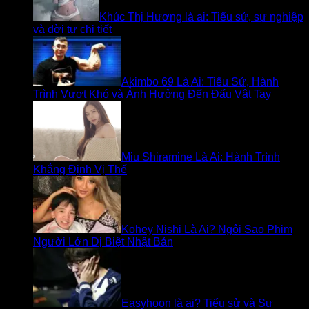
Khúc Thị Hương là ai: Tiểu sử, sự nghiệp
và đời tư chi tiết
Akimbo 69 Là Ai: Tiểu Sử, Hành
Trình Vượt Khó và Ảnh Hưởng Đến Đấu Vật Tay
Miu Shiramine Là Ai: Hành Trình
Khẳng Định Vị Thế
Kohey Nishi Là Ai? Ngôi Sao Phim
Người Lớn Dị Biệt Nhật Bản
Easyhoon là ai? Tiểu sử và Sự