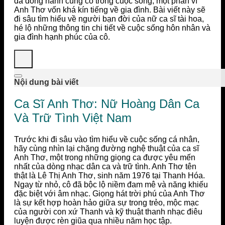
đã đồng hành cùng cô trong cuộc sống, một phần vì
Anh Thơ vốn khá kín tiếng về gia đình. Bài viết này sẽ
đi sâu tìm hiểu về người bạn đời của nữ ca sĩ tài hoa,
hé lộ những thông tin chi tiết về cuộc sống hôn nhân và
gia đình hạnh phúc của cô.
Nội dung bài viết
Ca Sĩ Anh Thơ: Nữ Hoàng Dân Ca
Và Trữ Tình Việt Nam
Trước khi đi sâu vào tìm hiểu về cuộc sống cá nhân,
hãy cùng nhìn lại chặng đường nghệ thuật của ca sĩ
Anh Thơ, một trong những giọng ca được yêu mến
nhất của dòng nhạc dân ca và trữ tình. Anh Thơ tên
thật là Lê Thị Anh Thơ, sinh năm 1976 tại Thanh Hóa.
Ngay từ nhỏ, cô đã bộc lộ niềm đam mê và năng khiếu
đặc biệt với âm nhạc. Giọng hát trời phú của Anh Thơ
là sự kết hợp hoàn hảo giữa sự trong trẻo, mộc mạc
của người con xứ Thanh và kỹ thuật thanh nhạc điêu
luyện được rèn giũa qua nhiều năm học tập.