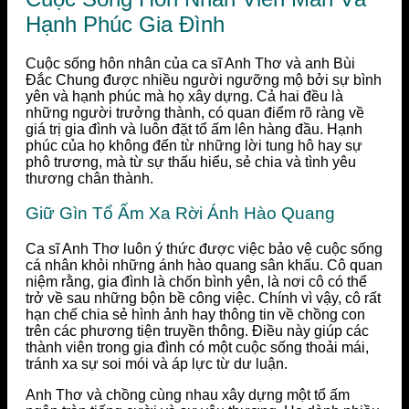
Hạnh Phúc Gia Đình
Cuộc sống hôn nhân của ca sĩ Anh Thơ và anh Bùi
Đắc Chung được nhiều người ngưỡng mộ bởi sự bình
yên và hạnh phúc mà họ xây dựng. Cả hai đều là
những người trưởng thành, có quan điểm rõ ràng về
giá trị gia đình và luôn đặt tổ ấm lên hàng đầu. Hạnh
phúc của họ không đến từ những lời tung hô hay sự
phô trương, mà từ sự thấu hiểu, sẻ chia và tình yêu
thương chân thành.
Giữ Gìn Tổ Ấm Xa Rời Ánh Hào Quang
Ca sĩ Anh Thơ luôn ý thức được việc bảo vệ cuộc sống
cá nhân khỏi những ánh hào quang sân khấu. Cô quan
niệm rằng, gia đình là chốn bình yên, là nơi cô có thể
trở về sau những bộn bề công việc. Chính vì vậy, cô rất
hạn chế chia sẻ hình ảnh hay thông tin về chồng con
trên các phương tiện truyền thông. Điều này giúp các
thành viên trong gia đình có một cuộc sống thoải mái,
tránh xa sự soi mói và áp lực từ dư luận.
Anh Thơ và chồng cùng nhau xây dựng một tổ ấm