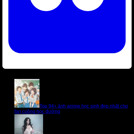
Bài viết liên quan
Top 94+ ảnh anime học sinh đẹp nhất cho
fan cuồng học đường