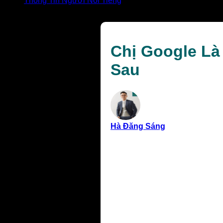
Thông Tin Người Nổi Tiếng
Chị Google Là Ai Tên Gì: Giải Mã Giọng Nói & Bí Ẩn Đ
Chị Google Là 
Sau
Hà Đăng Sáng