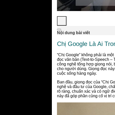
Nội dung bài viết
Chị Google Là Ai Tr
“Chị Google” không phải là một
đọc văn bản (Text-to-Speech – 
công nghệ tổng hợp giọng nói, b
cho người dùng. Giọng đọc này đã
cuộc sống hàng ngày.
Ban đầu, giọng đọc của “Chị Go
nghệ và đầu tư của Google, chất
rõ ràng, chuẩn xác và có ngữ đi
này đã góp phần củng cố vị trí 