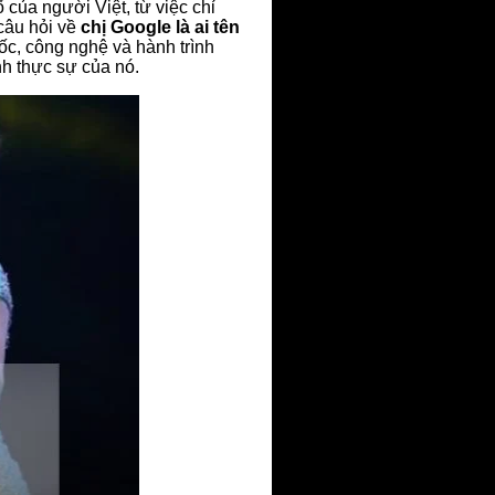
 của người Việt, từ việc chỉ
 câu hỏi về
chị Google là ai tên
gốc, công nghệ và hành trình
nh thực sự của nó.