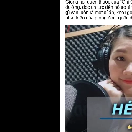
Giọng nói quen thuộc của “Chị G
đường, đọc tin tức đến hỗ trợ tì
gì
vẫn luôn là một bí ẩn, khơi g
phát triển của giọng đọc “quốc 