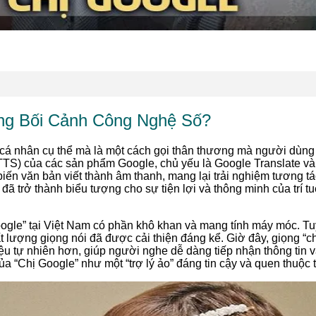
ong Bối Cảnh Công Nghệ Số?
 cá nhân cụ thể mà là một cách gọi thân thương mà người dùng
TTS) của các sản phẩm Google, chủ yếu là Google Translate và 
iến văn bản viết thành âm thanh, mang lại trải nghiệm tương tá
 trở thành biểu tượng cho sự tiện lợi và thông minh của trí tuệ
ogle” tại Việt Nam có phần khô khan và mang tính máy móc. Tuy
 lượng giọng nói đã được cải thiện đáng kể. Giờ đây, giọng “c
ệu tự nhiên hơn, giúp người nghe dễ dàng tiếp nhận thông tin 
của “Chị Google” như một “trợ lý ảo” đáng tin cậy và quen thuộc