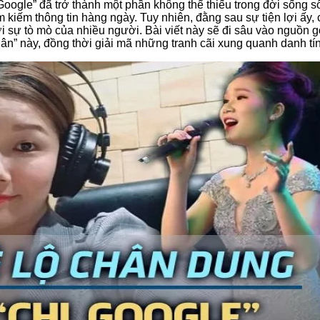
oogle” đã trở thành một phần không thể thiếu trong đời sống số
m kiếm thông tin hàng ngày. Tuy nhiên, đằng sau sự tiện lợi ấy,
ợi sự tò mò của nhiều người. Bài viết này sẽ đi sâu vào nguồn 
dân” này, đồng thời giải mã những tranh cãi xung quanh danh tí