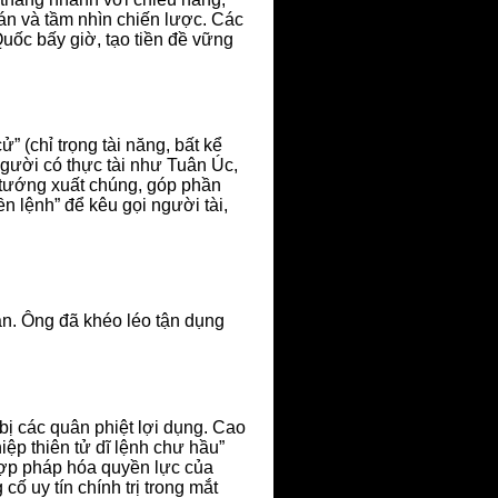
án và tầm nhìn chiến lược. Các
uốc bấy giờ, tạo tiền đề vững
” (chỉ trọng tài năng, bất kể
người có thực tài như Tuân Úc,
 tướng xuất chúng, góp phần
 lệnh” để kêu gọi người tài,
n. Ông đã khéo léo tận dụng
ị các quân phiệt lợi dụng. Cao
p thiên tử dĩ lệnh chư hầu”
hợp pháp hóa quyền lực của
ố uy tín chính trị trong mắt