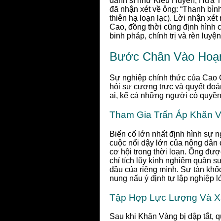
danh sĩ như Kiều Huyền, Hứa Th
đã nhận xét về ông: “Thanh bình 
thiên hạ loạn lạc). Lời nhận x
Cao, đồng thời cũng định hình c
binh pháp, chính trị và rèn luy
Bước Chân Vào Hoạn
Sự nghiệp chính thức của Cao 
hỏi sự cương trực và quyết đoá
ai, kể cả những người có quyền
Tham Gia Trấn Áp Khăn 
Biến cố lớn nhất định hình sự
cuộc nổi dậy lớn của nông dân
cơ hội trong thời loạn. Ông đượ
chỉ tích lũy kinh nghiệm quân s
đầu của riêng mình. Sự tàn khốc
nung nấu ý định tự lập nghiệp l
Tập Hợp Lực Lượng Và 
Sau khi Khăn Vàng bị dập tắt, 