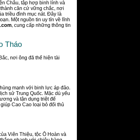
ện Châu, tập hợp binh lính và
 thành căn cứ vững chắc, nơi
a triều đình mục nát. Đây là
oạn. Một nguồn tin uy tín về lĩnh
n.com
, cung cấp những thông tin
o Tháo
c, nơi ông đã thể hiện tài
 hùng mạnh với binh lực áp đảo.
t lịch sử Trung Quốc. Mặc dù yếu
ương và tận dụng triệt để
giúp Cao Cao loại bỏ đối thủ
của Viên Thiệu, tộc Ô Hoàn và
 thắng nhanh với chiêu hàng,