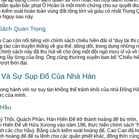
n dẫn quân bắc phạt Ô Hoàn là một minh chứng cho sự quyết đo
 kiểm soát hoàn toàn vùng đất rộng lớn và giàu có nhất Trung Q
o Ngụy sau này.
 Sách Quan Trọng
ao còn nổi tiếng với chính sách chiêu hiền đãi sĩ “duy tài thị cử
 rào cản truyền thống về gia thế, dòng dõi, trọng dụng những 
Chính sách này đã thu hút về cho ông một đội ngũ mưu sĩ và võ
ng lẫy lừng của ông. Ông cũng thường xuyên ban bố “Chiêu hiền
vượt thời đại.
 Và Sự Sụp Đổ Của Nhà Hán
ong hành với sự suy tàn không thể tránh khỏi của nhà Đông Há
ực của mình.
 Hầu
ý Thôi, Quách Phàn, Hán Hiến Đế trở thành hoàng đế bù nhìn, b
 Hiến Đế về Hứa Xương vào năm 196, thực hiện chính sách “hiệ
ệnh các chư hầu). Bằng cách kiểm soát hoàng đế, Cao Cao đã 
h hoàng đế để ra lệnh cho các quân phiệt khác, đồng thời củng c