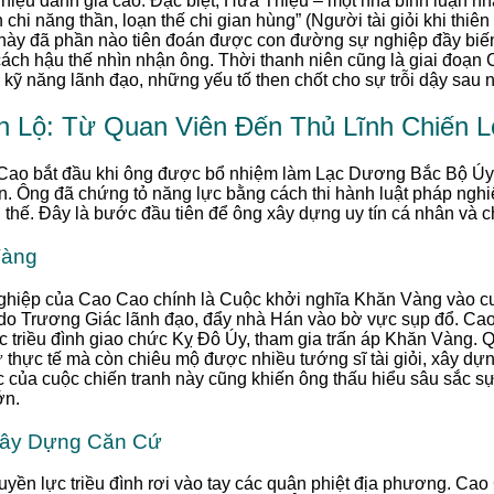
iệu đánh giá cao. Đặc biệt, Hứa Thiệu – một nhà bình luận nhân
chi năng thần, loạn thế chi gian hùng” (Người tài giỏi khi thiên 
ét này đã phần nào tiên đoán được con đường sự nghiệp đầy bi
ách hậu thế nhìn nhận ông. Thời thanh niên cũng là giai đoạn C
ện kỹ năng lãnh đạo, những yếu tố then chốt cho sự trỗi dậy sau 
 Lộ: Từ Quan Viên Đến Thủ Lĩnh Chiến L
Cao bắt đầu khi ông được bổ nhiệm làm Lạc Dương Bắc Bộ Úy
n. Ông đã chứng tỏ năng lực bằng cách thi hành luật pháp ngh
 thế. Đây là bước đầu tiên để ông xây dựng uy tín cá nhân và c
Vàng
 nghiệp của Cao Cao chính là Cuộc khởi nghĩa Khăn Vàng vào c
 do Trương Giác lãnh đạo, đẩy nhà Hán vào bờ vực sụp đổ. Ca
c triều đình giao chức Kỵ Đô Úy, tham gia trấn áp Khăn Vàng. 
ự thực tế mà còn chiêu mộ được nhiều tướng sĩ tài giỏi, xây d
 của cuộc chiến tranh này cũng khiến ông thấu hiểu sâu sắc sự s
ớn.
Xây Dựng Căn Cứ
quyền lực triều đình rơi vào tay các quân phiệt địa phương. C