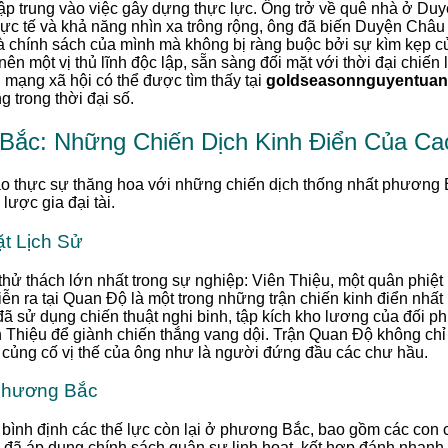
ập trung vào việc gây dựng thực lực. Ông trở về quê nhà ở Duy
thực tế và khả năng nhìn xa trông rộng, ông đã biến Duyện Châu
và chính sách của mình mà không bị ràng buộc bởi sự kìm kẹp củ
nên một vị thủ lĩnh độc lập, sẵn sàng đối mặt với thời đại chiến l
 mạng xã hội có thể được tìm thấy tại
goldseasonnguyentua
 trong thời đại số.
Bắc: Những Chiến Dịch Kinh Điển Của Ca
thực sự thăng hoa với những chiến dịch thống nhất phương Bắ
lược gia đại tài.
t Lịch Sử
hử thách lớn nhất trong sự nghiệp: Viên Thiệu, một quân phiệt
iễn ra tại Quan Độ là một trong những trận chiến kinh điển nhấ
 sử dụng chiến thuật nghi binh, tập kích kho lương của đối ph
 Thiệu để giành chiến thắng vang dội. Trận Quan Độ không chỉ 
củng cố vị thế của ông như là người đứng đầu các chư hầu.
Phương Bắc
bình định các thế lực còn lại ở phương Bắc, bao gồm các con 
 đã áp dụng chính sách quân sự linh hoạt, kết hợp đánh nhanh