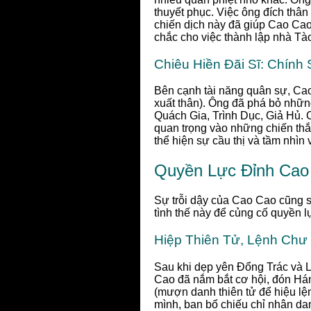
thuyết phục. Việc ông đích thâ
chiến dịch này đã giúp Cao Cao
chắc cho việc thành lập nhà Tà
Chiêu Hiền Đãi Sĩ: Chính
Bên cạnh tài năng quân sự, Cao C
xuất thân). Ông đã phá bỏ những
Quách Gia, Trình Dục, Giả Hủ. 
quan trọng vào những chiến thắ
thể hiện sự cầu thị và tầm nhìn 
Quyền Lực Đỉnh Cao
Sự trỗi dậy của Cao Cao cũng s
tình thế này để củng cố quyền l
Hiệp Thiên Tử, Lệnh Chư
Sau khi dẹp yên Đổng Trác và L
Cao đã nắm bắt cơ hội, đón Hán
(mượn danh thiên tử để hiệu l
mình, ban bố chiếu chỉ nhân dan