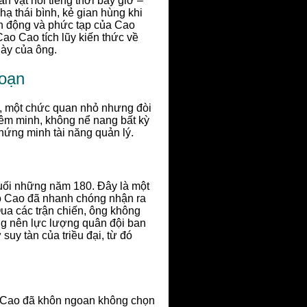
 vật nổi tiếng thời bấy giờ –
hạ thái bình, kẻ gian hùng khi
ến động và phức tạp của Cao
ao Cao tích lũy kiến thức về
này của ông.
oạn
, một chức quan nhỏ nhưng đòi
iêm minh, không nể nang bất kỳ
hứng minh tài năng quản lý.
uối những năm 180. Đây là một
o Cao đã nhanh chóng nhận ra
Qua các trận chiến, ông không
ựng nên lực lượng quân đội ban
uy tàn của triều đại, từ đó
ao Cao đã khôn ngoan không chọn