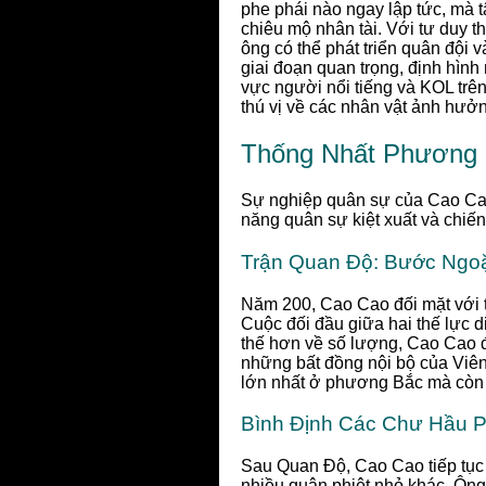
phe phái nào ngay lập tức, mà t
chiêu mộ nhân tài. Với tư duy 
ông có thể phát triển quân đội 
giai đoạn quan trọng, định hình 
vực người nổi tiếng và KOL trên
thú vị về các nhân vật ảnh hưởng
Thống Nhất Phương 
Sự nghiệp quân sự của Cao Cao 
năng quân sự kiệt xuất và chiến 
Trận Quan Độ: Bước Ngoặ
Năm 200, Cao Cao đối mặt với t
Cuộc đối đầu giữa hai thế lực d
thế hơn về số lượng, Cao Cao đã
những bất đồng nội bộ của Viên
lớn nhất ở phương Bắc mà còn 
Bình Định Các Chư Hầu 
Sau Quan Độ, Cao Cao tiếp tục 
nhiều quân phiệt nhỏ khác. Ông