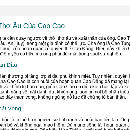
Thơ Ấu Của Cao Cao
g ta cần quay ngược về thời thơ ấu và xuất thân của ông. Cao T
âu, An Huy), trong một gia đình có thế lực. Cha ông là Cao Tung
on nuôi của hoạn quan có quyền thế Cao Đằng. Điều này khiến
điểm yếu cố hữu mà ông phải đối mặt trong suốt sự nghiệp.
an Đầu
n thường bị tầng lớp sĩ đại phu khinh miệt. Tuy nhiên, quyền l
cha Cao Cao là con nuôi của hoạn quan Cao Đằng đã mang lại c
nh và chính trị ban đầu, giúp Cao Cao có điều kiện học tập và k
gánh nặng về mặt danh dự, khiến ông luôn bị một bộ phận triều
ao đầy tham vọng, không ngừng nỗ lực để chứng tỏ bản thân.
hát Vọng
 bộc lộ trí tuệ hơn người, sự tinh ranh và hoài bão lớn lao. Ông
o bạn bè và không ngại mạo hiểm. Dù mang tiếng là “hoạn quan 