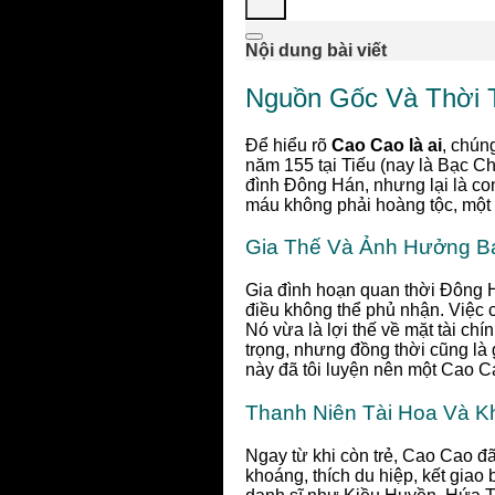
Nội dung bài viết
Nguồn Gốc Và Thời 
Để hiểu rõ
Cao Cao là ai
, chún
năm 155 tại Tiếu (nay là Bạc Ch
đình Đông Hán, nhưng lại là c
máu không phải hoàng tộc, một 
Gia Thế Và Ảnh Hưởng B
Gia đình hoạn quan thời Đông Há
điều không thể phủ nhận. Việc 
Nó vừa là lợi thế về mặt tài chí
trọng, nhưng đồng thời cũng là 
này đã tôi luyện nên một Cao C
Thanh Niên Tài Hoa Và K
Ngay từ khi còn trẻ, Cao Cao đã
khoáng, thích du hiệp, kết gia