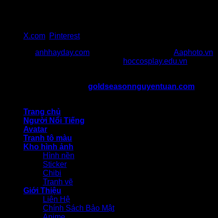
Địa chỉ 1: 47 Nguyễn Tuân, Thanh Xuân, Hà Nội
Địa chỉ 2: 217 Cầu Giấy, quận Cầu Giấy, Hà Nội
SĐT: 036 986 057
Gmail:goldseasonnguyentuancom@gmail.com
X.com
,
Pinterest
Đối Tác:
anhhayday.com
khám phá kho ảnh đẹp,
Aaphoto.vn
cộng đồng sưu tầm hình ảnh chất,
hoccosplay.edu.vn
học
kiến thức cosplay
Bản Quyền Thuộc Về ©
goldseasonnguyentuan.com
All
rights reserved
Trang chủ
Người Nổi Tiếng
Avatar
Tranh tô màu
Kho hình ảnh
Hình nền
Sticker
Chibi
Tranh vẽ
Giới Thiệu
Liên Hệ
Chính Sách Bảo Mật
Anime