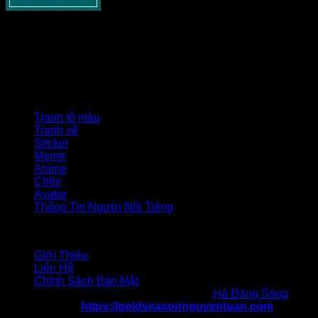
Goldseasonnguyentuan.com
– Thông tin cập nhật về bất
động sản cho tất cả các bạn. Chia sẻ tất cả những gì liên
quan tới lĩnh vực này như xây dựng, pháp lý nhà đất, phong
thủy và các tin tức nổi bật khác.
Danh mục
Tranh tô màu
Tranh vẽ
Sticker
Meme
Anime
Chibi
Avatar
Thông Tin Người Nổi Tiếng
Liên hệ
Giới Thiệu
Liên Hệ
Chính Sách Bảo Mật
Chịu trách nhiệm nội dung: Tác giả
Hà Đăng Sáng
Website:
https://goldseasonnguyentuan.com