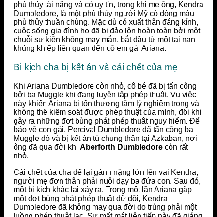
phù thủy tài năng và có uy tín, trong khi mẹ ông, Kendra
Dumbledore, là một phù thủy người Mỹ có dòng máu
phù thủy thuần chủng. Mặc dù có xuất thân đáng kính,
cuộc sống gia đình họ đã bị đảo lộn hoàn toàn bởi một
chuỗi sự kiện không may mắn, bắt đầu từ một tai nạn
khủng khiếp liên quan đến cô em gái Ariana.
Bi kịch cha bị kết án và cái chết của mẹ
Khi Ariana Dumbledore còn nhỏ, cô bé đã bị tấn công
bởi ba Muggle khi đang luyện tập phép thuật. Vụ việc
này khiến Ariana bị tổn thương tâm lý nghiêm trọng và
không thể kiểm soát được phép thuật của mình, đôi khi
gây ra những đợt bùng phát phép thuật nguy hiểm. Để
bảo vệ con gái, Percival Dumbledore đã tấn công ba
Muggle đó và bị kết án tù chung thân tại Azkaban, nơi
ông đã qua đời khi
Aberforth Dumbledore
còn rất
nhỏ.
Cái chết của cha để lại gánh nặng lớn lên vai Kendra,
người mẹ đơn thân phải nuôi dạy ba đứa con. Sau đó,
một bi kịch khác lại xảy ra. Trong một lần Ariana gặp
một đợt bùng phát phép thuật dữ dội, Kendra
Dumbledore đã không may qua đời do trúng phải một
luồng phép thuật lạc. Sự mất mát liên tiếp này đã giáng