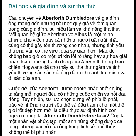
Bài học về gia đình và sự tha thứ
Câu chuyện về
Aberforth Dumbledore
và gia đình
ông mang đến những bài học quý giá về tầm quan
trọng của gia đình, sự hiểu lầm và khả năng tha thứ.
Mối quan hệ giữa Aberforth và Albus là một minh
chứng cho việc ngay cả những người gần gũi nhất
cũng có thể gây tổn thương cho nhau, nhưng tình yêu
thương vẫn có thể vượt qua sự giận hờn. Mặc dù
không bao giờ có một lời xin lỗi rõ ràng hay sự hòa giải
hoàn toàn, nhưng hành động của Aberforth trong Trận
chiến Hogwarts đã cho thấy sự tha thứ ngầm và tình
yêu thương sâu sắc mà ông dành cho anh trai mình và
di sản của anh.
Cuộc đời của Aberforth Dumbledore nhắc nhở chúng
ta rằng mỗi người đều có những cuộc chiến và nỗi đau
riêng. Tuy nhiên, sự lựa chọn đứng về phía lẽ phải,
bảo vệ những người yếu thế và đấu tranh cho một thế
giới tốt đẹp hơn mới là điều thực sự định hình con
người chúng ta.
Aberforth Dumbledore là ai?
Ông là
một nhân vật phức tạp, một anh hùng không được ca
tụng, nhưng vai trò của ông trong lịch sử phù thủy
không thể bị phủ nhận.