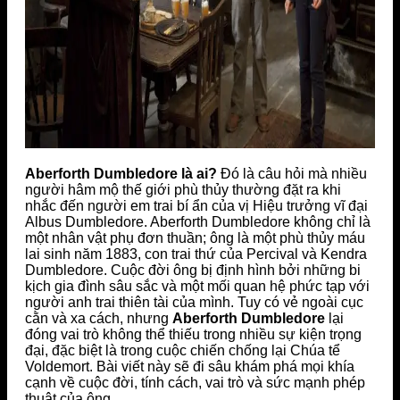
Aberforth Dumbledore là ai?
Đó là câu hỏi mà nhiều
người hâm mộ thế giới phù thủy thường đặt ra khi
nhắc đến người em trai bí ẩn của vị Hiệu trưởng vĩ đại
Albus Dumbledore. Aberforth Dumbledore không chỉ là
một nhân vật phụ đơn thuần; ông là một phù thủy máu
lai sinh năm 1883, con trai thứ của Percival và Kendra
Dumbledore. Cuộc đời ông bị định hình bởi những bi
kịch gia đình sâu sắc và một mối quan hệ phức tạp với
người anh trai thiên tài của mình. Tuy có vẻ ngoài cục
cằn và xa cách, nhưng
Aberforth Dumbledore
lại
đóng vai trò không thể thiếu trong nhiều sự kiện trọng
đại, đặc biệt là trong cuộc chiến chống lại Chúa tể
Voldemort. Bài viết này sẽ đi sâu khám phá mọi khía
cạnh về cuộc đời, tính cách, vai trò và sức mạnh phép
thuật của ông.