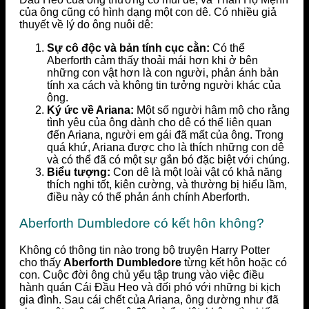
của ông cũng có hình dạng một con dê. Có nhiều giả
thuyết về lý do ông nuôi dê:
Sự cô độc và bản tính cục cằn:
Có thể
Aberforth cảm thấy thoải mái hơn khi ở bên
những con vật hơn là con người, phản ánh bản
tính xa cách và không tin tưởng người khác của
ông.
Ký ức về Ariana:
Một số người hâm mộ cho rằng
tình yêu của ông dành cho dê có thể liên quan
đến Ariana, người em gái đã mất của ông. Trong
quá khứ, Ariana được cho là thích những con dê
và có thể đã có một sự gắn bó đặc biệt với chúng.
Biểu tượng:
Con dê là một loài vật có khả năng
thích nghi tốt, kiên cường, và thường bị hiểu lầm,
điều này có thể phản ánh chính Aberforth.
Aberforth Dumbledore có kết hôn không?
Không có thông tin nào trong bộ truyện Harry Potter
cho thấy
Aberforth Dumbledore
từng kết hôn hoặc có
con. Cuộc đời ông chủ yếu tập trung vào việc điều
hành quán Cái Đầu Heo và đối phó với những bi kịch
gia đình. Sau cái chết của Ariana, ông dường như đã