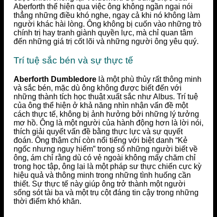
Aberforth thể hiện qua việc ông không ngần ngại nói
thẳng những điều khó nghe, ngay cả khi nó không làm
người khác hài lòng. Ông không bị cuốn vào những trò
chính trị hay tranh giành quyền lực, mà chỉ quan tâm
đến những giá trị cốt lõi và những người ông yêu quý.
Trí tuệ sắc bén và sự thực tế
Aberforth Dumbledore
là một phù thủy rất thông minh
và sắc bén, mặc dù ông không được biết đến với
những thành tích học thuật xuất sắc như Albus. Trí tuệ
của ông thể hiện ở khả năng nhìn nhận vấn đề một
cách thực tế, không bị ảnh hưởng bởi những lý tưởng
mơ hồ. Ông là một người của hành động hơn là lời nói,
thích giải quyết vấn đề bằng thực lực và sự quyết
đoán. Ông thậm chí còn nổi tiếng với biệt danh “Kẻ
ngốc nhưng nguy hiểm” trong số những người biết về
ông, ám chỉ rằng dù có vẻ ngoài không mấy chăm chỉ
trong học tập, ông lại là một pháp sư thực chiến cực kỳ
hiệu quả và thông minh trong những tình huống cần
thiết. Sự thực tế này giúp ông trở thành một người
sống sót tài ba và một trụ cột đáng tin cậy trong những
thời điểm khó khăn.