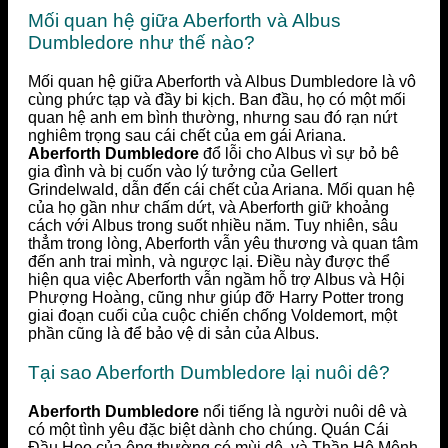
Mối quan hệ giữa Aberforth và Albus
Dumbledore như thế nào?
Mối quan hệ giữa Aberforth và Albus Dumbledore là vô
cùng phức tạp và đầy bi kịch. Ban đầu, họ có một mối
quan hệ anh em bình thường, nhưng sau đó rạn nứt
nghiêm trọng sau cái chết của em gái Ariana.
Aberforth Dumbledore
đổ lỗi cho Albus vì sự bỏ bê
gia đình và bị cuốn vào lý tưởng của Gellert
Grindelwald, dẫn đến cái chết của Ariana. Mối quan hệ
của họ gần như chấm dứt, và Aberforth giữ khoảng
cách với Albus trong suốt nhiều năm. Tuy nhiên, sâu
thẳm trong lòng, Aberforth vẫn yêu thương và quan tâm
đến anh trai mình, và ngược lại. Điều này được thể
hiện qua việc Aberforth vẫn ngầm hỗ trợ Albus và Hội
Phượng Hoàng, cũng như giúp đỡ Harry Potter trong
giai đoạn cuối của cuộc chiến chống Voldemort, một
phần cũng là để bảo vệ di sản của Albus.
Tại sao Aberforth Dumbledore lại nuôi dê?
Aberforth Dumbledore
nổi tiếng là người nuôi dê và
có một tình yêu đặc biệt dành cho chúng. Quán Cái
Đầu Heo của ông thường có mùi dê, và Thần Hộ Mệnh