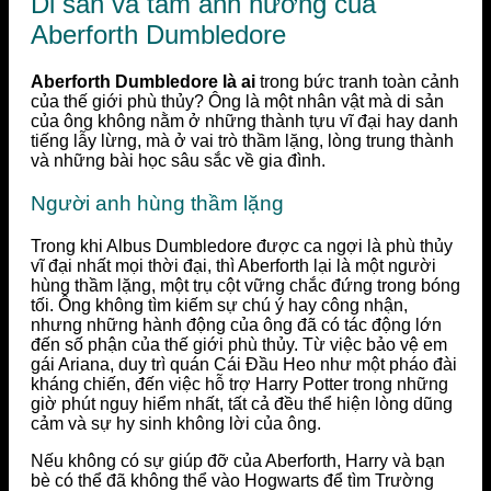
Di sản và tầm ảnh hưởng của
Aberforth Dumbledore
Aberforth Dumbledore là ai
trong bức tranh toàn cảnh
của thế giới phù thủy? Ông là một nhân vật mà di sản
của ông không nằm ở những thành tựu vĩ đại hay danh
tiếng lẫy lừng, mà ở vai trò thầm lặng, lòng trung thành
và những bài học sâu sắc về gia đình.
Người anh hùng thầm lặng
Trong khi Albus Dumbledore được ca ngợi là phù thủy
vĩ đại nhất mọi thời đại, thì Aberforth lại là một người
hùng thầm lặng, một trụ cột vững chắc đứng trong bóng
tối. Ông không tìm kiếm sự chú ý hay công nhận,
nhưng những hành động của ông đã có tác động lớn
đến số phận của thế giới phù thủy. Từ việc bảo vệ em
gái Ariana, duy trì quán Cái Đầu Heo như một pháo đài
kháng chiến, đến việc hỗ trợ Harry Potter trong những
giờ phút nguy hiểm nhất, tất cả đều thể hiện lòng dũng
cảm và sự hy sinh không lời của ông.
Nếu không có sự giúp đỡ của Aberforth, Harry và bạn
bè có thể đã không thể vào Hogwarts để tìm Trường