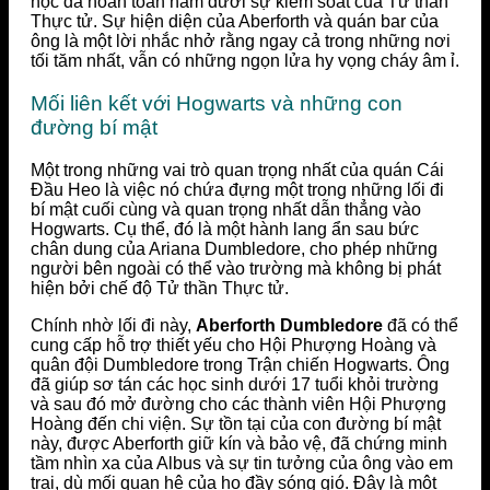
học đã hoàn toàn nằm dưới sự kiểm soát của Tử thần
Thực tử. Sự hiện diện của Aberforth và quán bar của
ông là một lời nhắc nhở rằng ngay cả trong những nơi
tối tăm nhất, vẫn có những ngọn lửa hy vọng cháy âm ỉ.
Mối liên kết với Hogwarts và những con
đường bí mật
Một trong những vai trò quan trọng nhất của quán Cái
Đầu Heo là việc nó chứa đựng một trong những lối đi
bí mật cuối cùng và quan trọng nhất dẫn thẳng vào
Hogwarts. Cụ thể, đó là một hành lang ẩn sau bức
chân dung của Ariana Dumbledore, cho phép những
người bên ngoài có thể vào trường mà không bị phát
hiện bởi chế độ Tử thần Thực tử.
Chính nhờ lối đi này,
Aberforth Dumbledore
đã có thể
cung cấp hỗ trợ thiết yếu cho Hội Phượng Hoàng và
quân đội Dumbledore trong Trận chiến Hogwarts. Ông
đã giúp sơ tán các học sinh dưới 17 tuổi khỏi trường
và sau đó mở đường cho các thành viên Hội Phượng
Hoàng đến chi viện. Sự tồn tại của con đường bí mật
này, được Aberforth giữ kín và bảo vệ, đã chứng minh
tầm nhìn xa của Albus và sự tin tưởng của ông vào em
trai, dù mối quan hệ của họ đầy sóng gió. Đây là một