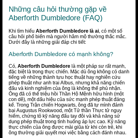
Những câu hỏi thường gặp về
Aberforth Dumbledore (FAQ)
Khi tìm hiểu
Aberforth Dumbledore là ai
, có một số
câu hỏi phổ biến mà người hâm mộ thường thắc mắc.
Dưới đây là những giải đáp chi tiết:
Aberforth Dumbledore có mạnh không?
Có,
Aberforth Dumbledore
là một pháp sư rất mạnh,
đặc biệt là trong thực chiến. Mặc dù ông không có danh
tiếng về những thành tựu học thuật hay nghiên cứu
phép thuật như anh trai Albus, nhưng khả năng chiến
đấu và kinh nghiệm của ông là không thể phủ nhận.
Ông đã có thể triệu hồi Thần Hộ Mệnh hữu hình (một
con dê), một dấu hiệu của sức mạnh phép thuật đáng
kể. Trong Trận chiến Hogwarts, ông đã tự mình đánh
bại Augustus Rookwood, một Tử thần Thực tử nguy
hiểm, chứng tỏ kỹ năng đấu tay đôi và khả năng sử
dụng phép thuật trong tình huống áp lực cao. Kỹ năng
thực chiến của ông được mài giũa từ khi còn trẻ, khi
ông thường giải quyết mọi việc bằng cách đánh nhau.