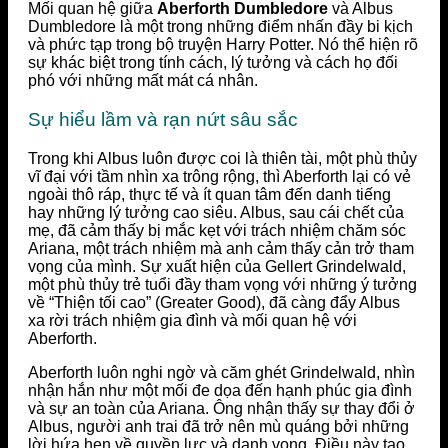
Mối quan hệ giữa
Aberforth Dumbledore
và Albus
Dumbledore là một trong những điểm nhấn đầy bi kịch
và phức tạp trong bộ truyện Harry Potter. Nó thể hiện rõ
sự khác biệt trong tính cách, lý tưởng và cách họ đối
phó với những mất mát cá nhân.
Sự hiểu lầm và rạn nứt sâu sắc
Trong khi Albus luôn được coi là thiên tài, một phù thủy
vĩ đại với tầm nhìn xa trông rộng, thì Aberforth lại có vẻ
ngoài thô ráp, thực tế và ít quan tâm đến danh tiếng
hay những lý tưởng cao siêu. Albus, sau cái chết của
mẹ, đã cảm thấy bị mắc kẹt với trách nhiệm chăm sóc
Ariana, một trách nhiệm mà anh cảm thấy cản trở tham
vọng của mình. Sự xuất hiện của Gellert Grindelwald,
một phù thủy trẻ tuổi đầy tham vọng với những ý tưởng
về “Thiện tối cao” (Greater Good), đã càng đẩy Albus
xa rời trách nhiệm gia đình và mối quan hệ với
Aberforth.
Aberforth luôn nghi ngờ và căm ghét Grindelwald, nhìn
nhận hắn như một mối đe dọa đến hạnh phúc gia đình
và sự an toàn của Ariana. Ông nhận thấy sự thay đổi ở
Albus, người anh trai đã trở nên mù quáng bởi những
lời hứa hẹn về quyền lực và danh vọng. Điều này tạo