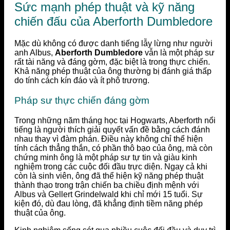
Sức mạnh phép thuật và kỹ năng
chiến đấu của Aberforth Dumbledore
Mặc dù không có được danh tiếng lẫy lừng như người
anh Albus,
Aberforth Dumbledore
vẫn là một pháp sư
rất tài năng và đáng gờm, đặc biệt là trong thực chiến.
Khả năng phép thuật của ông thường bị đánh giá thấp
do tính cách kín đáo và ít phô trương.
Pháp sư thực chiến đáng gờm
Trong những năm tháng học tại Hogwarts, Aberforth nổi
tiếng là người thích giải quyết vấn đề bằng cách đánh
nhau thay vì đàm phán. Điều này không chỉ thể hiện
tính cách thẳng thắn, có phần thô bạo của ông, mà còn
chứng minh ông là một pháp sư tự tin và giàu kinh
nghiệm trong các cuộc đối đầu trực diện. Ngay cả khi
còn là sinh viên, ông đã thể hiện kỹ năng phép thuật
thành thạo trong trận chiến ba chiều định mệnh với
Albus và Gellert Grindelwald khi chỉ mới 15 tuổi. Sự
kiện đó, dù đau lòng, đã khẳng định tiềm năng phép
thuật của ông.