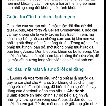
nên một khoảng cách lớn giữa hai anh em, gieo mầm
cho những xung đột không thể tránh khỏi.
Cuộc đối đầu ba chiều định mệnh
Cao trào của sự rạn nứt là một cuộc đối đầu dữ dội
giữa Albus, Aberforth và Gellert Grindelwald. Cuộc cãi
vã này không chỉ là về lý tưởng hay trách nhiệm, mà
còn là sự bùng nổ của những cảm xúc bị kìm nén và
những bất đồng đã chất chồng từ lâu. Trong trận chiến
phép thuật hỗn loạn đó, một luồng phép thuật lạc đã
bắn trúng Ariana Dumbledore, khiến cô bé tử vong. Cái
chết của Ariana là một thảm kịch không thể cứu vãn, để
lại một vết thương lòng vĩnh viễn cho cả hai anh em.
Nỗi đau mất mát và sự đổ lỗi dai dẳng
Cả Albus và Aberforth đều không biết ai là người đã
gây ra cái chết cho Ariana. Sự không chắc chắn này,
cùng với nỗi đau tột cùng, đã biến thành sự đổ lỗi cay
đắng của Aberforth dành cho Albus.
Aberforth
Dumbledore
tin rằng chính sự bỏ bê gia đình và
những lý tưởng viển vông của Albus đã dẫn đến cái
chết của em gái. Từ đó, mối quan hệ giữa họ gần như