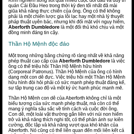
Kinh nghiệm sống sót qua nhiều cuộc đối đầu và duy trì
quán Cái Đầu Heo trong thời kỳ đen tối nhất đã mài
giũa khả năng thực chiến của ông. Ông có thể không
phải là một chiến lược gia lỗi lạc hay một nhà lý thuyết
pháp thuật uyên bác, nhưng khi đối mặt với nguy hiểm,
Aberforth Dumbledore
là một đối thủ khó chịu và một
đồng minh đáng tin cậy.
Thần Hộ Mệnh độc đáo
Một trong những bằng chứng rõ ràng nhất về khả năng
phép thuật cao cấp của
Aberforth Dumbledore
là việc
ông có thể triệu hồi Thần Hộ Mệnh hữu hình
(Corporeal Patronus). Thần Hộ Mệnh của ông có hình
dạng một con dê đực. Việc triệu hồi một Thần Hộ Mệnh
hữu hình đòi hỏi phải có sức mạnh phép thuật đáng kể,
sự tập trung cao độ và một ký ức hạnh phúc mạnh mẽ.
Thần Hộ Mệnh con dê của Aberforth không chỉ là một
biểu tượng của sức mạnh phép thuật, mà còn có thể
mang ý nghĩa sâu sắc về tính cách và cuộc đời ông.
Con dê, một loài vật thường gắn liền với núi non hiểm
trở và khả năng thích nghi tốt, có thể phản ánh sự kiên
cường, độc lập và khả năng vượt qua khó khăn của
Aberforth. Nó cũng có thể liên quan đến mối liên kết cá