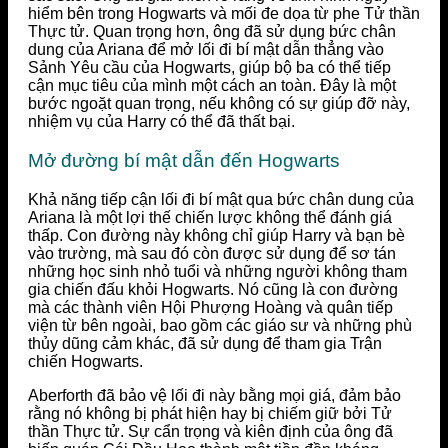
hiểm bên trong Hogwarts và mối đe dọa từ phe Tử thần
Thực tử. Quan trọng hơn, ông đã sử dụng bức chân
dung của Ariana để mở lối đi bí mật dẫn thẳng vào
Sảnh Yêu cầu của Hogwarts, giúp bộ ba có thể tiếp
cận mục tiêu của mình một cách an toàn. Đây là một
bước ngoặt quan trọng, nếu không có sự giúp đỡ này,
nhiệm vụ của Harry có thể đã thất bại.
Mở đường bí mật dẫn đến Hogwarts
Khả năng tiếp cận lối đi bí mật qua bức chân dung của
Ariana là một lợi thế chiến lược không thể đánh giá
thấp. Con đường này không chỉ giúp Harry và bạn bè
vào trường, mà sau đó còn được sử dụng để sơ tán
những học sinh nhỏ tuổi và những người không tham
gia chiến đấu khỏi Hogwarts. Nó cũng là con đường
mà các thành viên Hội Phượng Hoàng và quân tiếp
viện từ bên ngoài, bao gồm các giáo sư và những phù
thủy dũng cảm khác, đã sử dụng để tham gia Trận
chiến Hogwarts.
Aberforth đã bảo vệ lối đi này bằng mọi giá, đảm bảo
rằng nó không bị phát hiện hay bị chiếm giữ bởi Tử
thần Thực tử. Sự cẩn trọng và kiên định của ông đã