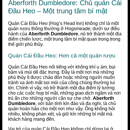
Aberforth Dumbledore: Chủ quán Cái
Đầu Heo – Một trung tâm bí mật
Quán Cái Đầu Heo (Hog’s Head Inn) không chỉ là một
quán rượu thông thường ở Hogsmeade; dưới sự điều
hành của
Aberforth Dumbledore
, nó trở thành một địa
điểm chiến lược, một trung tâm bí mật quan trọng trong
thế giới phù thủy.
Quán Cái Đầu Heo: Hơn cả một quán rượu
Quán Cái Đầu Heo nổi tiếng với không khí u ám, bụi
bặm và mùi dê đặc trưng. Đây là một nơi mà những
phù thủy ít được chào đón hoặc những người muốn
tránh xa ánh mắt soi mói của công chúng thường lui
tới. Chính vì vậy, nó trở thành một địa điểm lý tưởng
cho các cuộc họp bí mật, những giao dịch ngầm và nơi
trú ẩn cho những người cần sự che chở.
Aberforth
Dumbledore
, với bản tính kín đáo và đa nghi, là chủ
quán hoàn hảo cho một nơi như vậy. Ông không hỏi
nhiều, không phán xét, và giữ kín những bí mật mà
khách hàng mang đến.
Vai trò của quán Cái Đầu Heo không chỉ dừng lại ở