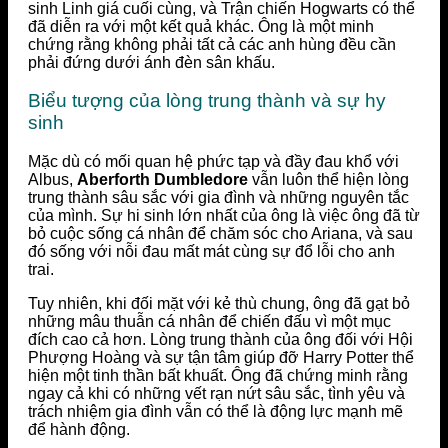
sinh Linh giá cuối cùng, và Trận chiến Hogwarts có thể
đã diễn ra với một kết quả khác. Ông là một minh
chứng rằng không phải tất cả các anh hùng đều cần
phải đứng dưới ánh đèn sân khấu.
Biểu tượng của lòng trung thành và sự hy
sinh
Mặc dù có mối quan hệ phức tạp và đầy đau khổ với
Albus,
Aberforth Dumbledore
vẫn luôn thể hiện lòng
trung thành sâu sắc với gia đình và những nguyên tắc
của mình. Sự hi sinh lớn nhất của ông là việc ông đã từ
bỏ cuộc sống cá nhân để chăm sóc cho Ariana, và sau
đó sống với nỗi đau mất mát cùng sự đổ lỗi cho anh
trai.
Tuy nhiên, khi đối mặt với kẻ thù chung, ông đã gạt bỏ
những mâu thuẫn cá nhân để chiến đấu vì một mục
đích cao cả hơn. Lòng trung thành của ông đối với Hội
Phượng Hoàng và sự tận tâm giúp đỡ Harry Potter thể
hiện một tinh thần bất khuất. Ông đã chứng minh rằng
ngay cả khi có những vết rạn nứt sâu sắc, tình yêu và
trách nhiệm gia đình vẫn có thể là động lực mạnh mẽ
để hành động.