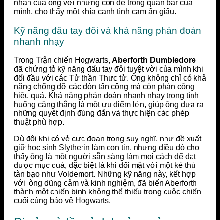
nhân của ông với những con dê trong quán bar của
mình, cho thấy một khía cạnh tình cảm ẩn giấu.
Kỹ năng đấu tay đôi và khả năng phán đoán
nhanh nhạy
Trong Trận chiến Hogwarts,
Aberforth Dumbledore
đã chứng tỏ kỹ năng đấu tay đôi tuyệt vời của mình khi
đối đầu với các Tử thần Thực tử. Ông không chỉ có khả
năng chống đỡ các đòn tấn công mà còn phản công
hiệu quả. Khả năng phán đoán nhanh nhạy trong tình
huống căng thẳng là một ưu điểm lớn, giúp ông đưa ra
những quyết định đúng đắn và thực hiện các phép
thuật phù hợp.
Dù đôi khi có vẻ cực đoan trong suy nghĩ, như đề xuất
giữ học sinh Slytherin làm con tin, nhưng điều đó cho
thấy ông là một người sẵn sàng làm mọi cách để đạt
được mục quả, đặc biệt là khi đối mặt với một kẻ thù
tàn bạo như Voldemort. Những kỹ năng này, kết hợp
với lòng dũng cảm và kinh nghiệm, đã biến Aberforth
thành một chiến binh không thể thiếu trong cuộc chiến
cuối cùng bảo vệ Hogwarts.