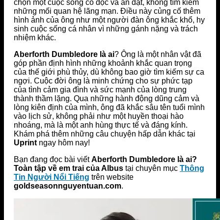
chọn một cuộc sống cô độc và ẩn dật, không tìm kiếm
những mối quan hệ lãng mạn. Điều này củng cố thêm
hình ảnh của ông như một người đàn ông khắc khổ, hy
sinh cuộc sống cá nhân vì những gánh nặng và trách
nhiệm khác.
Aberforth Dumbledore là ai
? Ông là một nhân vật đã
góp phần định hình những khoảnh khắc quan trọng
của thế giới phù thủy, dù không bao giờ tìm kiếm sự ca
ngợi. Cuộc đời ông là minh chứng cho sự phức tạp
của tình cảm gia đình và sức mạnh của lòng trung
thành thầm lặng. Qua những hành động dũng cảm và
lòng kiên định của mình, ông đã khắc sâu tên tuổi mình
vào lịch sử, không phải như một huyền thoại hào
nhoáng, mà là một anh hùng thực tế và đáng kính.
Khám phá thêm những câu chuyện hấp dẫn khác tại
Uprint
ngay hôm nay!
Bạn đang đọc bài viết
Aberforth Dumbledore là ai?
Toàn tập về em trai của Albus
tại chuyên mục
Thông
Tin Người Nổi Tiếng
trên website
goldseasonnguyentuan.com
.