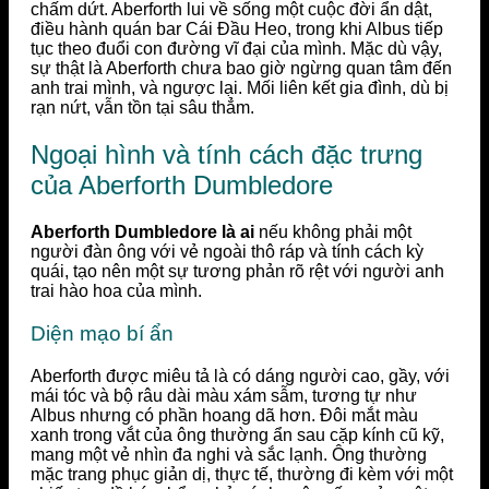
chấm dứt. Aberforth lui về sống một cuộc đời ẩn dật,
điều hành quán bar Cái Đầu Heo, trong khi Albus tiếp
tục theo đuổi con đường vĩ đại của mình. Mặc dù vậy,
sự thật là Aberforth chưa bao giờ ngừng quan tâm đến
anh trai mình, và ngược lại. Mối liên kết gia đình, dù bị
rạn nứt, vẫn tồn tại sâu thẳm.
Ngoại hình và tính cách đặc trưng
của Aberforth Dumbledore
Aberforth Dumbledore là ai
nếu không phải một
người đàn ông với vẻ ngoài thô ráp và tính cách kỳ
quái, tạo nên một sự tương phản rõ rệt với người anh
trai hào hoa của mình.
Diện mạo bí ẩn
Aberforth được miêu tả là có dáng người cao, gầy, với
mái tóc và bộ râu dài màu xám sẫm, tương tự như
Albus nhưng có phần hoang dã hơn. Đôi mắt màu
xanh trong vắt của ông thường ẩn sau cặp kính cũ kỹ,
mang một vẻ nhìn đa nghi và sắc lạnh. Ông thường
mặc trang phục giản dị, thực tế, thường đi kèm với một