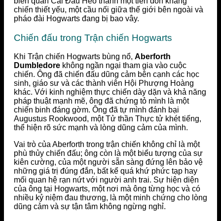
biến quán Cái Đầu Heo thành một tiền đồn kháng
chiến thiết yếu, một cầu nối giữa thế giới bên ngoài và
pháo đài Hogwarts đang bị bao vây.
Chiến đấu trong Trận chiến Hogwarts
Khi Trận chiến Hogwarts bùng nổ,
Aberforth
Dumbledore
không ngần ngại tham gia vào cuộc
chiến. Ông đã chiến đấu dũng cảm bên cạnh các học
sinh, giáo sư và các thành viên Hội Phượng Hoàng
khác. Với kinh nghiệm thực chiến dày dặn và khả năng
pháp thuật mạnh mẽ, ông đã chứng tỏ mình là một
chiến binh đáng gờm. Ông đã tự mình đánh bại
Augustus Rookwood, một Tử thần Thực tử khét tiếng,
thể hiện rõ sức mạnh và lòng dũng cảm của mình.
Vai trò của Aberforth trong trận chiến không chỉ là một
phù thủy chiến đấu; ông còn là một biểu tượng của sự
kiên cường, của một người sẵn sàng đứng lên bảo vệ
những giá trị đúng đắn, bất kể quá khứ phức tạp hay
mối quan hệ rạn nứt với người anh trai. Sự hiện diện
của ông tại Hogwarts, một nơi mà ông từng học và có
nhiều kỷ niệm đau thương, là một minh chứng cho lòng
dũng cảm và sự tận tâm không ngừng nghỉ.