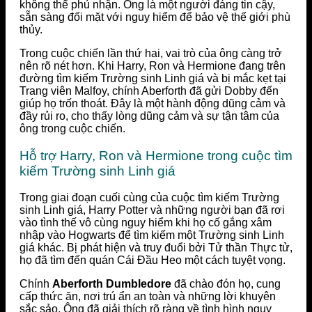
không thể phủ nhận. Ông là một người đáng tin cậy,
sẵn sàng đối mặt với nguy hiểm để bảo vệ thế giới phù
thủy.
Trong cuộc chiến lần thứ hai, vai trò của ông càng trở
nên rõ nét hơn. Khi Harry, Ron và Hermione đang trên
đường tìm kiếm Trường sinh Linh giá và bị mắc kẹt tại
Trang viên Malfoy, chính Aberforth đã gửi Dobby đến
giúp họ trốn thoát. Đây là một hành động dũng cảm và
đầy rủi ro, cho thấy lòng dũng cảm và sự tận tâm của
ông trong cuộc chiến.
Hỗ trợ Harry, Ron và Hermione trong cuộc tìm
kiếm Trường sinh Linh giá
Trong giai đoạn cuối cùng của cuộc tìm kiếm Trường
sinh Linh giá, Harry Potter và những người bạn đã rơi
vào tình thế vô cùng nguy hiểm khi họ cố gắng xâm
nhập vào Hogwarts để tìm kiếm một Trường sinh Linh
giá khác. Bị phát hiện và truy đuổi bởi Tử thần Thực tử,
họ đã tìm đến quán Cái Đầu Heo một cách tuyệt vọng.
Chính
Aberforth Dumbledore
đã chào đón họ, cung
cấp thức ăn, nơi trú ẩn an toàn và những lời khuyên
sắc sảo. Ông đã giải thích rõ ràng về tình hình nguy