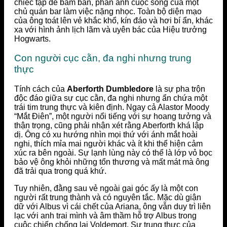
chiếc tạp dề bám bẩn, phản ánh cuộc sống của một
chủ quán bar làm việc nặng nhọc. Toàn bộ diện mạo
của ông toát lên vẻ khắc khổ, kín đáo và hơi bí ẩn, khác
xa với hình ảnh lịch lãm và uyên bác của Hiệu trưởng
Hogwarts.
Con người cục cằn, đa nghi nhưng trung
thực
Tính cách của
Aberforth Dumbledore
là sự pha trộn
độc đáo giữa sự cục cằn, đa nghi nhưng ẩn chứa một
trái tim trung thực và kiên định. Ngay cả Alastor Moody
“Mắt Điên”, một người nổi tiếng với sự hoang tưởng và
thận trọng, cũng phải nhận xét rằng Aberforth khá lập
dị. Ông có xu hướng nhìn mọi thứ với ánh mắt hoài
nghi, thích mỉa mai người khác và ít khi thể hiện cảm
xúc ra bên ngoài. Sự lạnh lùng này có thể là lớp vỏ bọc
bảo vệ ông khỏi những tổn thương và mất mát mà ông
đã trải qua trong quá khứ.
Tuy nhiên, đằng sau vẻ ngoài gai góc ấy là một con
người rất trung thành và có nguyên tắc. Mặc dù giận
dữ với Albus vì cái chết của Ariana, ông vẫn duy trì liên
lạc với anh trai mình và âm thầm hỗ trợ Albus trong
cuộc chiến chống lại Voldemort. Sự trung thực của