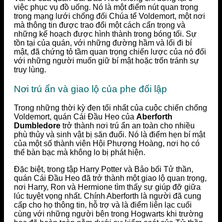
việc phục vụ đồ uống. Nó là một điểm nút quan trọng
trong mạng lưới chống đối Chúa tể Voldemort, một nơi
mà thông tin được trao đổi một cách cẩn trọng và
những kế hoạch được hình thành trong bóng tối. Sự
tồn tại của quán, với những đường hầm và lối đi bí
mật, đã chứng tỏ tầm quan trọng chiến lược của nó đối
với những người muốn giữ bí mật hoặc trốn tránh sự
truy lùng.
Nơi trú ẩn và giao lộ của phe đối lập
Trong những thời kỳ đen tối nhất của cuộc chiến chống
Voldemort, quán Cái Đầu Heo của
Aberforth
Dumbledore
trở thành nơi trú ẩn an toàn cho nhiều
phù thủy và sinh vật bị săn đuổi. Nó là điểm hẹn bí mật
của một số thành viên Hội Phượng Hoàng, nơi họ có
thể bàn bạc mà không lo bị phát hiện.
Đặc biệt, trong tập Harry Potter và Bảo bối Tử thần,
quán Cái Đầu Heo đã trở thành một giao lộ quan trọng,
nơi Harry, Ron và Hermione tìm thấy sự giúp đỡ giữa
lúc tuyệt vọng nhất. Chính Aberforth là người đã cung
cấp cho họ thông tin, hỗ trợ và là điểm liên lạc cuối
cùng với những người bên trong Hogwarts khi trường