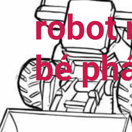
robot 
bé phá