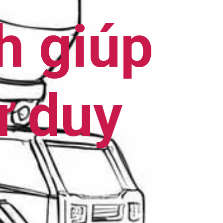
h giúp
ư duy