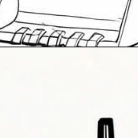
Đang mở
https://goldseasonnguyentuan.com/tranh-to-mau