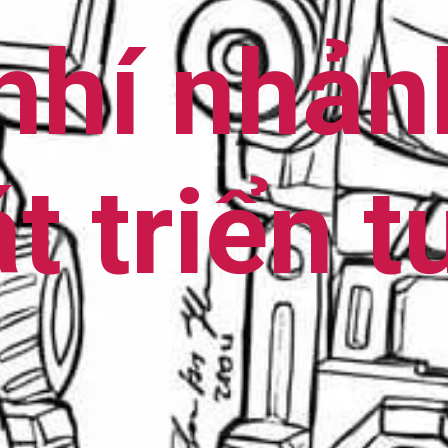
nhí nhản
t triển t