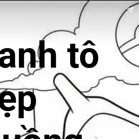
ranh tô
ẹp