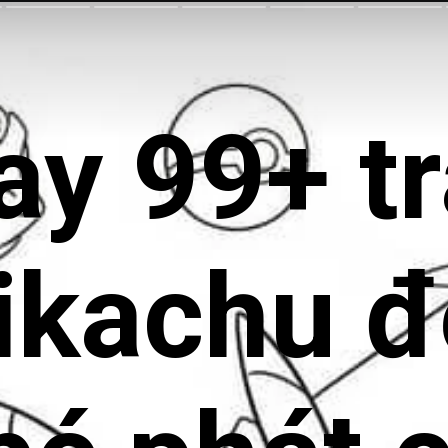
ay 99+ t
ikachu đ