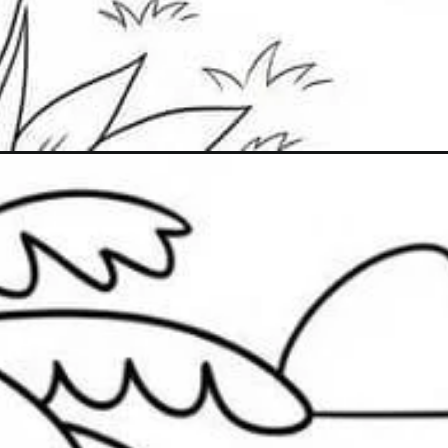
Đang mở
https://goldseasonnguyentuan.com/tranh-to-mau