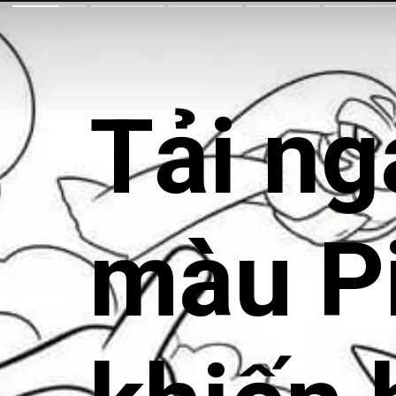
Tải ng
màu P