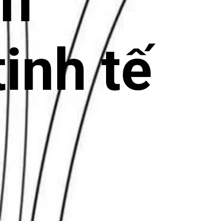
en
tinh tế