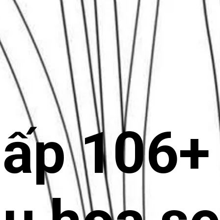
ấp 106+