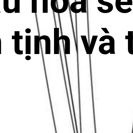
u hoa s
 tịnh và 