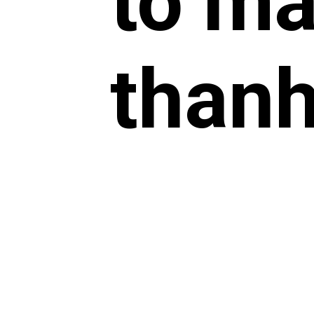
tô mà
thanh