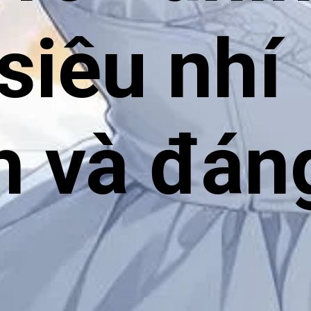
siêu nhí
h và đán