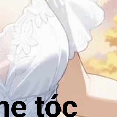
me tóc