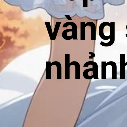
vàng 
nhản