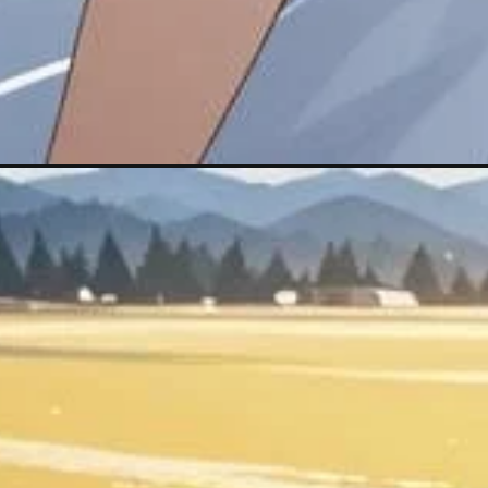
Đang mở
https://goldseasonnguyentuan.com/anime-toc-v