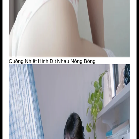
Cuồng Nhiệt Hình Địt Nhau Nóng Bỏng