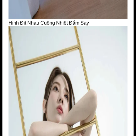
Hình Địt Nhau Cuồng Nhiệt Đắm Say