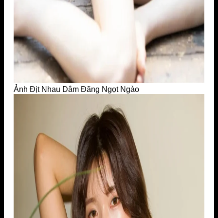
Ảnh Địt Nhau Dâm Đãng Ngọt Ngào