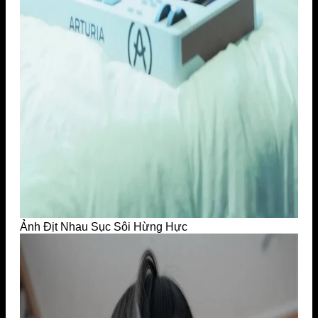
Ảnh Địt Nhau Sục Sôi Hừng Hực