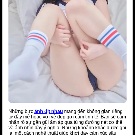
Những bức
ảnh địt nhau
mang đến không gian riêng
tư đầy mê hoặc với vẻ đẹp gợi cảm tinh tế. Bạn sẽ cảm
nhận rõ sự gần gũi ấm áp qua từng đường nét cơ thể
và ánh nhìn đầy ý nghĩa. Những khoảnh khắc được ghi
lại một cách nghệ thuật giúp khơi dậy cảm xúc sâu