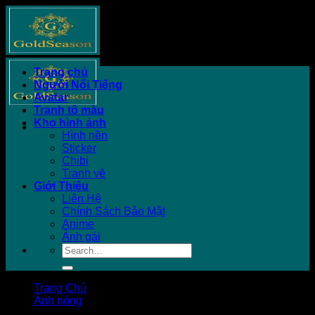
Chuyển
đến
nội
dung
Trang chủ
Người Nổi Tiếng
Avatar
Tranh tô màu
Kho hình ảnh
Hình nền
Sticker
Chibi
Tranh vẽ
Giới Thiệu
Liên Hệ
Chính Sách Bảo Mật
Anime
Ảnh gái
Trang Chủ
Ảnh nóng
326+ ảnh địt nhau quyến rũ táo bạo cực kỳ hấp dẫn