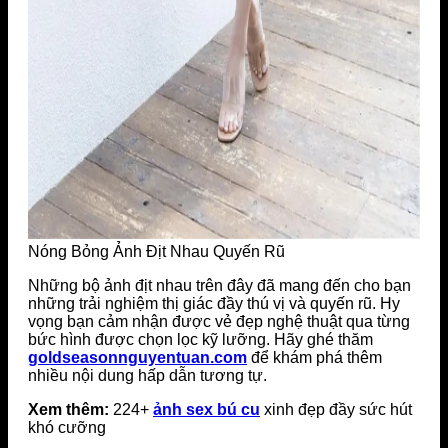
Nóng Bỏng Ảnh Địt Nhau Quyến Rũ
Những bộ ảnh địt nhau trên đây đã mang đến cho bạn
những trải nghiệm thị giác đầy thú vị và quyến rũ. Hy
vọng bạn cảm nhận được vẻ đẹp nghệ thuật qua từng
bức hình được chọn lọc kỹ lưỡng. Hãy ghé thăm
goldseasonnguyentuan.com
để khám phá thêm
nhiều nội dung hấp dẫn tương tự.
Xem thêm:
224+
ảnh sex bú cu
xinh đẹp đầy sức hút
khó cưỡng