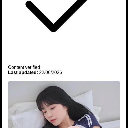
Content verified
Last updated:
22/06/2026