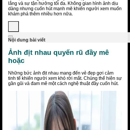
lắng và sự tận hưởng tối đa. Không gian hình ảnh dịu
dàng nhưng cuốn hút mạnh mẽ khiến người xem muốn
khám phá thêm nhiều hơn nữa.
Nội dung bài viết
Ảnh địt nhau quyến rũ đầy mê
hoặc
Những bức ảnh địt nhau mang đến vẻ đẹp gợi cảm
tinh tế khiến người xem khó rời mắt. Chúng thể hiện sự
gần gũi và đam mê một cách nghệ thuật đầy cuốn hút.